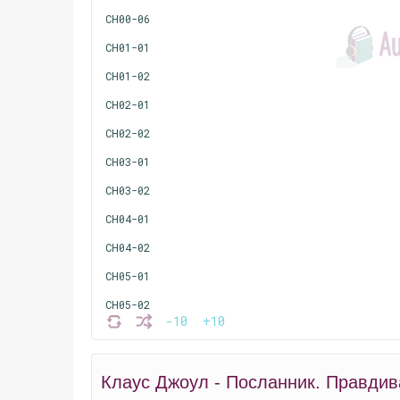
CH00-06
CH01-01
CH01-02
CH02-01
CH02-02
CH03-01
CH03-02
CH04-01
CH04-02
CH05-01
CH05-02
-10
+10
CH06-01
CH06-02
Клаус Джоул - Посланник. Правдив
CH07-01