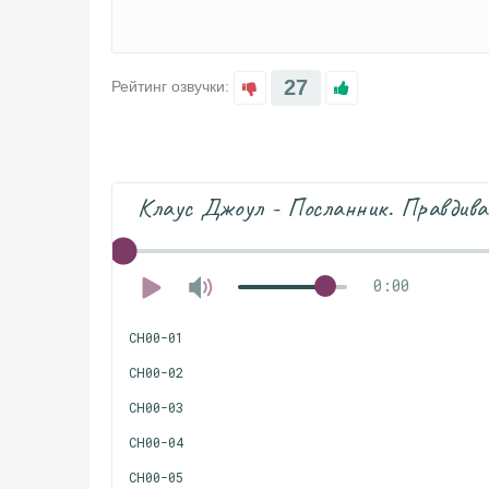
27
Рейтинг озвучки:
Клаус Джоул - Посланник. Правдивая
0:00
CH00-01
CH00-02
CH00-03
CH00-04
CH00-05