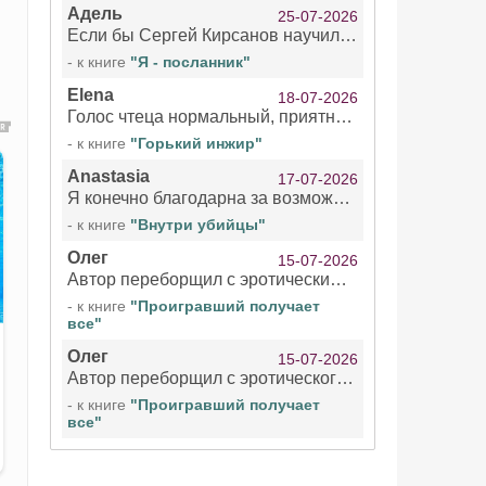
Адель
25-07-2026
Если бы Сергей Кирсанов научился не сглатывать каждые 1-2 минуты слюну, так что слышно в микрофоне и, что вызывает отвращение, то мелжно было бы слушать.
- к книге
"Я - посланник"
Elena
18-07-2026
Голос чтеца нормальный, приятный тембр. Мне очень понравилось озвучивание рассказа. Очень странный отзыв Надежды. Может у неё что-то с нервами?
- к книге
"Горький инжир"
Anastasia
17-07-2026
Я конечно благодарна за возможность бесплатно слушать книги даже новинки , но чтение этой книги просто ужасно
- к книге
"Внутри убийцы"
Олег
15-07-2026
Автор переборщил с эротическими сценами. Похоже, с этим у него проблемы.
- к книге
"Проигравший получает
все"
Олег
15-07-2026
Автор переборщил с эротического сценами. Похоже, с этим у него проблемы.
- к книге
"Проигравший получает
все"