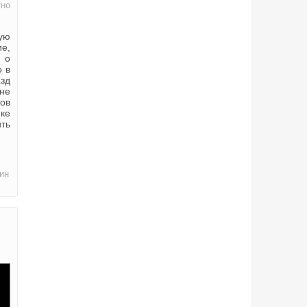
тно
гую
ие,
 о
о в
азд
не
ов
ике
ить
ин