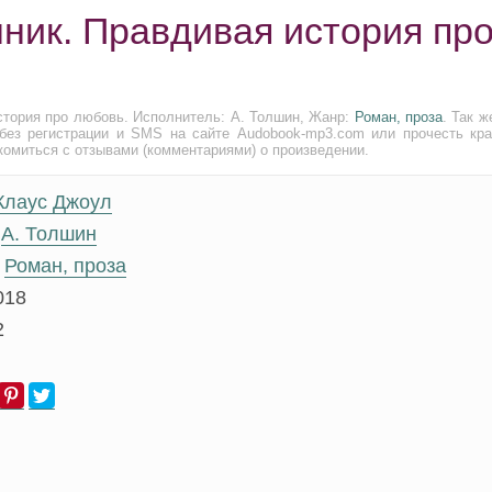
нник. Правдивая история пр
стория про любовь. Исполнитель: А. Толшин, Жанр:
Роман, проза
. Так 
без регистрации и SMS на сайте Audobook-mp3.com или прочесть кра
комиться с отзывами (комментариями) о произведении.
Клаус Джоул
А. Толшин
Роман, проза
018
2