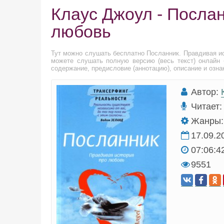
Клаус Джоул - Посла
любовь
Тут можно слушать бесплатно Посланник. Правдивая и
можете слушать полную версию (весь текст) онлайн 
содержание, предисловие (аннотацию), описание и озна
Автор:
Читает:
Жанры:
17.09.2
07:06:4
9551