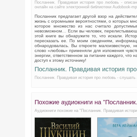
Посланник. Правдивая история про любовь - описан
CH07-02
онлайн на сайте электронной библиотеки Audobook-m
Посланник предлагает другой взор на действите
CH07-03
жизнь с огромными вероятностями, о которых мно
которое множество из нас считало допустим
CH08-01
невозможном… Если вы человек, перелистывающий 
этой книге вы обнаружите то, что искали. Исто
CH08-02
пересказать ее. По моим сведениям, информаци
обнародовалась. Вы откроете малоизвестную, 
CH09-01
слово «любовь» применяли для изложения чувст
энергии, ответственном за питание каждого, что на
CH09-02
доступ к этому источнику!
CH10-01
Посланник. Правдивая история про
CH10-02
Посланник. Правдивая история про любовь - слушать 
CH11-01
CH11-02
Похожие аудиокниги на "Посланник
CH12-01
Аудиокниги похожие на "Посланник. Правдивая истор
CH12-02
CH13-01
CH13-02