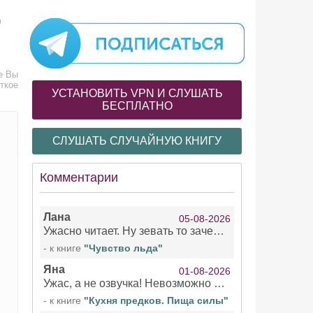
о
же Вы
ткое
УСТАНОВИТЬ VPN И СЛУШАТЬ
БЕСПЛАТНО
СЛУШАТЬ СЛУЧАЙНУЮ КНИГУ
Комментарии
Лана
05-08-2026
Ужасно читает. Ну зевать то зачем. Уже не говорю, что ударения ставит, как хочет.
- к книге
"Чувство льда"
Яна
01-08-2026
Ужас, а не озвучка! Невозможно вникать в смысл текста из за кривляний чтеца
- к книге
"Кухня предков. Пища силы"