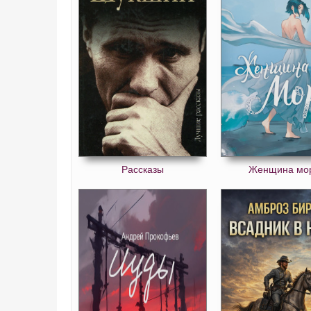
CH14-01
CH14-02
CH15-01
CH15-02
CH15-03
CH15-04
CH16-01
Рассказы
Женщина мо
CH16-02
CH17-01
CH17-02
CH18-01
CH18-02
CH19-01
CH19-02