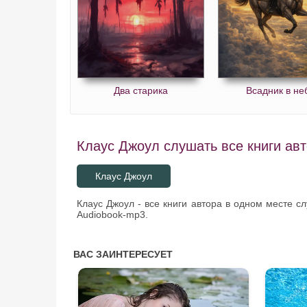
CH20-01
CH20-02
CH20-03
CH21-01
Два старика
Всадник в не
CH21-02
CH22-01
Клаус Джоул слушать все книги авт
CH22-02
CH22-03
Клаус Джоул
CH23-01
Клаус Джоул - все книги автора в одном месте с
CH23-02
Audiobook-mp3.
CH23-03
CH24-01
CH24-02
CH25-01