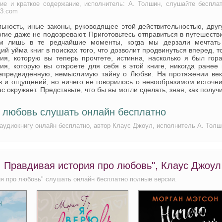
ие и краткое содержание, исполнитель: А. Толшин, слушайте беспла
p3.com
льность, иные законы, руководящее этой действительностью, дру
гие даже не подозревают. Приготовьтесь отправиться в путешеств
ым лишь в те редчайшие моменты, когда мы дерзали мечтать
уйма книг в поисках того, что дозволит продвинуться вперед, т
рия, которую вы теперь прочтете, истинна, насколько я был гор
я, которую вы откроете для себя в этой книге, никогда ранее 
непредвиденную, немыслимую тайну о Любви. На протяжении век
в и ощущений, но ничего не говорилось о невообразимом источн
с окружает. Представьте, что бы вы могли сделать, зная, как получ
 любовь слушать онлайн бесплатно
аудиокнигу онлайн бесплатно, автор Клаус Джоул, исполнитель А. Толш
. Правдивая история про любовь", Клаус Джоул
ия про любовь" слушать онлайн бесплатно полные версии.