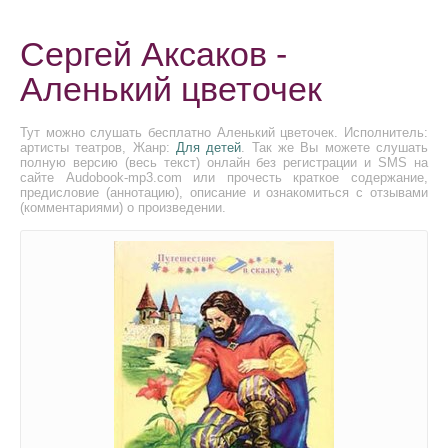
Сергей Аксаков -
Аленький цветочек
Тут можно слушать бесплатно Аленький цветочек. Исполнитель:
артисты театров, Жанр:
Для детей
. Так же Вы можете слушать
полную версию (весь текст) онлайн без регистрации и SMS на
сайте Audobook-mp3.com или прочесть краткое содержание,
предисловие (аннотацию), описание и ознакомиться с отзывами
(комментариями) о произведении.