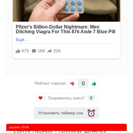
0
Рейтинг озвучки:
0
Понравилась книга?
Установить таймер сна
playlists JSON
Сергей Аксаков - Аленький цветочек