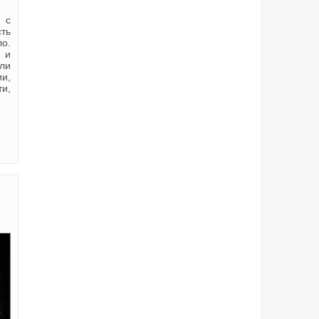
 с
ть
ло.
: и
ли
ии,
ти,