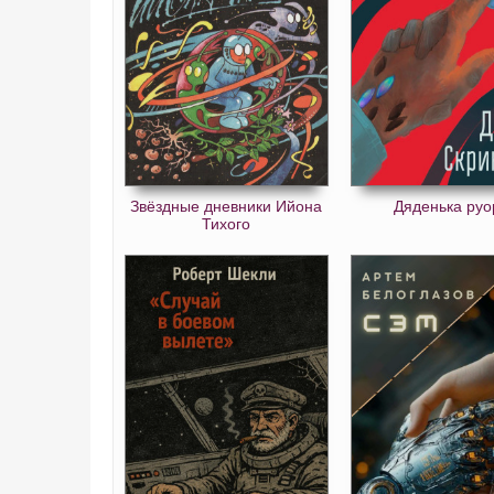
Звёздные дневники Ийона
Дяденька руо
Тихого