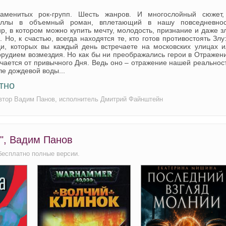
аменитых рок-групп. Шесть жанров. И многослойный сюжет,
веллы в объемный роман, вплетающий в нашу повседневнос
, в котором можно купить мечту, молодость, признание и даже з
Но, к счастью, всегда находятся те, кто готов противостоять Злу
и, которых вы каждый день встречаете на московских улицах и
орудием возмездия. Но как бы ни преображались герои в Отражен
ичается от привычного Дня. Ведь оно – отражение нашей реальнос
ле дождевой воды...
тно
автор Вадим Панов, исполнитель Дмитрий Файнштейн
", Вадим Панов
бесплатно полные версии.