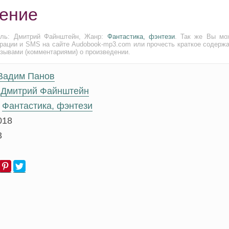
жение
ель: Дмитрий Файнштейн, Жанр:
Фантастика, фэнтези
. Так же Вы мо
трации и SMS на сайте Audobook-mp3.com или прочесть краткое содержа
тзывами (комментариями) о произведении.
Вадим Панов
Дмитрий Файнштейн
Фантастика, фэнтези
018
3