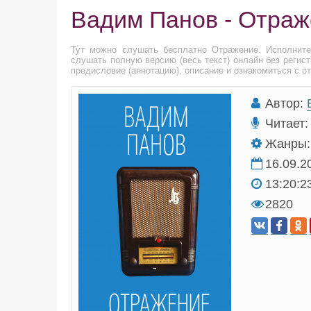
Вадим Панов - Отра
Тут можно слушать бесплатно Отражение. Исполнит
слушать полную версию (весь текст) онлайн без регис
предисловие (аннотацию), описание и ознакомиться с о
Автор:
Читает:
Жанры:
16.09.2
13:20:2
2820