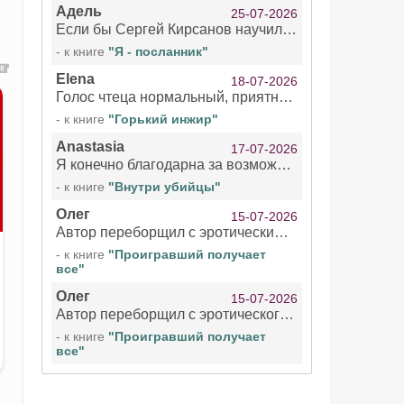
Адель
25-07-2026
Если бы Сергей Кирсанов научился не сглатывать каждые 1-2 минуты слюну, так что слышно в микрофоне и, что вызывает отвращение, то мелжно было бы слушать.
- к книге
"Я - посланник"
Elena
18-07-2026
Голос чтеца нормальный, приятный тембр. Мне очень понравилось озвучивание рассказа. Очень странный отзыв Надежды. Может у неё что-то с нервами?
- к книге
"Горький инжир"
Anastasia
17-07-2026
Я конечно благодарна за возможность бесплатно слушать книги даже новинки , но чтение этой книги просто ужасно
- к книге
"Внутри убийцы"
Олег
15-07-2026
Автор переборщил с эротическими сценами. Похоже, с этим у него проблемы.
- к книге
"Проигравший получает
все"
Олег
15-07-2026
Автор переборщил с эротического сценами. Похоже, с этим у него проблемы.
- к книге
"Проигравший получает
все"