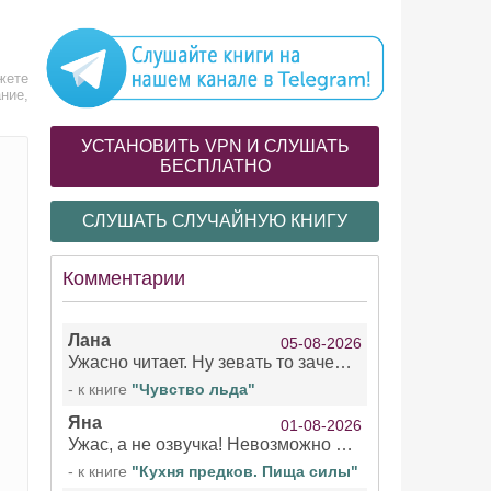
жете
ние,
УСТАНОВИТЬ VPN И СЛУШАТЬ
БЕСПЛАТНО
СЛУШАТЬ СЛУЧАЙНУЮ КНИГУ
Комментарии
Лана
05-08-2026
Ужасно читает. Ну зевать то зачем. Уже не говорю, что ударения ставит, как хочет.
- к книге
"Чувство льда"
Яна
01-08-2026
Ужас, а не озвучка! Невозможно вникать в смысл текста из за кривляний чтеца
- к книге
"Кухня предков. Пища силы"