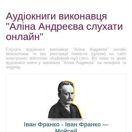
Аудіокниги виконавця
"Аліна Андреєва слухати
онлайн"
Слухати аудіокниги виконавця "Аліна Андреєва" онлайн
безкоштовно та без реєстрації повністю (цілком) на сайті
електронної бібліотеки «Audiobook-mp3.com». Всі повні та цікаві
аудіокниги книги у виконанні "Аліна Андреєва" на телефоні та
андроїд.
Іван Франко - Іван Франко —
Мойсей