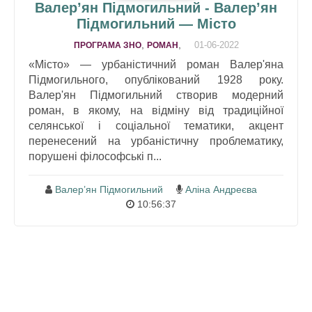
Валер’ян Підмогильний - Валер’ян
Підмогильний — Місто
,
,
01-06-2022
ПРОГРАМА ЗНО
РОМАН
«Місто» — урбаністичний роман Валер'яна
Підмогильного, опублікований 1928 року.
Валер'ян Підмогильний створив модерний
роман, в якому, на відміну від традиційної
селянської і соціальної тематики, акцент
перенесений на урбаністичну проблематику,
порушені філософські п...
Валер’ян Підмогильний
Аліна Андреєва
10:56:37