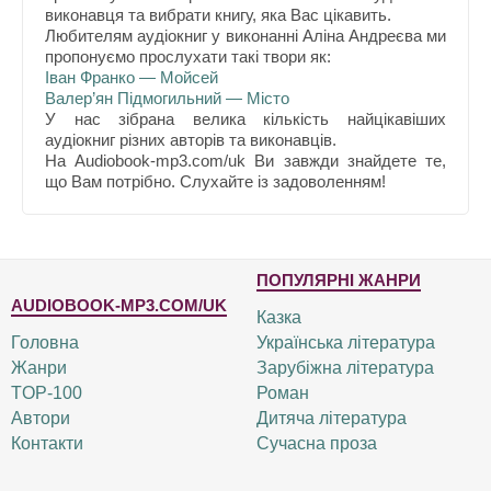
виконавця та вибрати книгу, яка Вас цікавить.
Любителям аудіокниг у виконанні Аліна Андреєва ми
пропонуємо прослухати такі твори як:
Іван Франко — Мойсей
Валер’ян Підмогильний — Місто
У нас зібрана велика кількість найцікавіших
аудіокниг різних авторів та виконавців.
На Audiobook-mp3.com/uk Ви завжди знайдете те,
що Вам потрібно. Слухайте із задоволенням!
ПОПУЛЯРНІ ЖАНРИ
AUDIOBOOK-MP3.COM/UK
Казка
Головна
Українська література
Жанри
Зарубіжна література
TOP-100
Роман
Автори
Дитяча література
Контакти
Сучасна проза