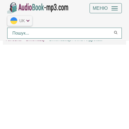
МЕНЮ
UK
Головна
Виконавці
Виконавець Аліна Андреєва