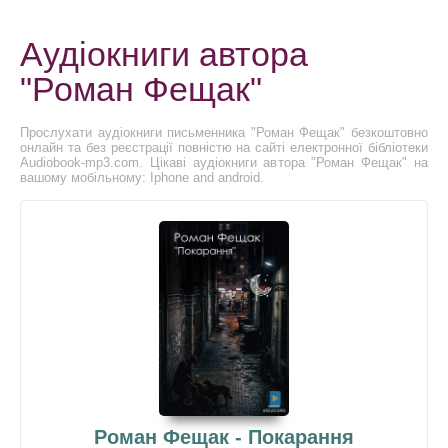
Аудіокниги автора
"Роман Фещак"
Прослухати аудіокниги письменника "Роман Фещак" безкоштовно
онлайн та без реєстрації повністю на сайті електронної бібліотеки
Audiobook-mp3.com. Цікаві аудіокниги автора "Роман Фещак" на
вашому мобільному: Iphone and android.
Роман Фещак - Покарання