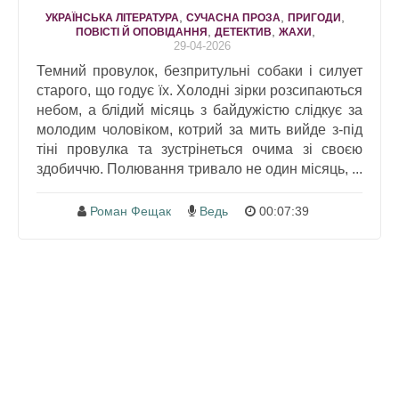
,
,
,
УКРАЇНСЬКА ЛІТЕРАТУРА
СУЧАСНА ПРОЗА
ПРИГОДИ
,
,
,
ПОВІСТІ Й ОПОВІДАННЯ
ДЕТЕКТИВ
ЖАХИ
29-04-2026
Темний провулок, безпритульні собаки і силует
старого, що годує їх. Холодні зірки розсипаються
небом, а блідий місяць з байдужістю слідкує за
молодим чоловіком, котрий за мить вийде з-під
тіні провулка та зустрінеться очима зі своєю
здобиччю. Полювання тривало не один місяць, ...
Роман Фещак
Ведь
00:07:39