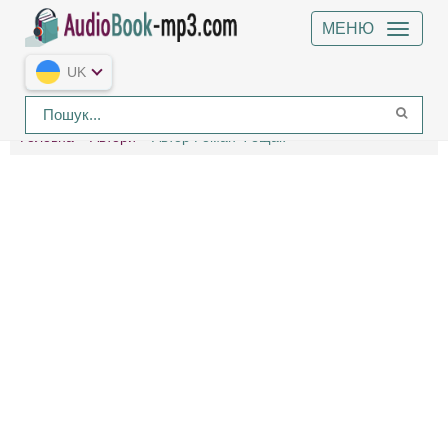
МЕНЮ
UK
Головна
Автори
Автор Роман Фещак