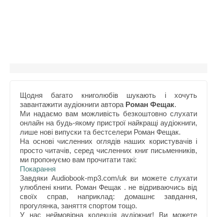
Щодня багато книголюбів шукають і хочуть
завантажити аудіокниги автора
Роман Фещак
.
Ми надаємо вам можливість безкоштовно слухати
онлайн на будь-якому пристрої найкращі аудіокниги,
лише нові випуски та бестселери Роман Фещак.
На основі численних оглядів наших користувачів і
просто читачів, серед численних книг письменників,
ми пропонуємо вам прочитати такі:
Покарання
Завдяки Audiobook-mp3.com/uk ви можете слухати
улюблені книги. Роман Фещак . не відриваючись від
своїх справ, наприклад: домашнє завдання,
прогулянка, заняття спортом тощо.
У нас неймовірна колекція аудіокниг! Ви можете