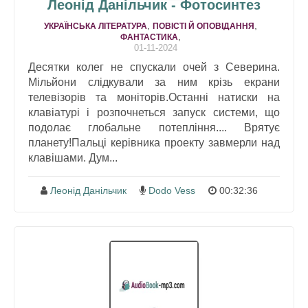
Леонід Данільчик - Фотосинтез
,
,
УКРАЇНСЬКА ЛІТЕРАТУРА
ПОВІСТІ Й ОПОВІДАННЯ
,
ФАНТАСТИКА
01-11-2024
Десятки колег не спускали очей з Северина.
Мільйони слідкували за ним крізь екрани
телевізорів та моніторів.Останні натиски на
клавіатурі і розпочнеться запуск системи, що
подолає глобальне потепління.... Врятує
планету!Пальці керівника проекту завмерли над
клавішами. Дум...
Леонід Данільчик
Dodo Vess
00:32:36