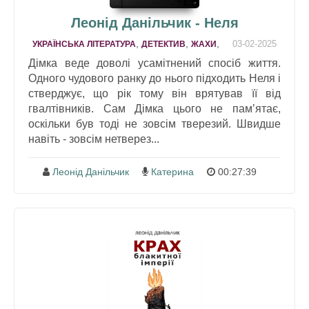
Леонід Данільчик - Неля
,
,
,
03-02-2025
УКРАЇНСЬКА ЛІТЕРАТУРА
ДЕТЕКТИВ
ЖАХИ
Дімка веде доволі усамітнений спосіб життя.
Одного чудового ранку до нього підходить Неля і
стверджує, що рік тому він врятував її від
гвалтівників. Сам Дімка цього не памʼятає,
оскільки був тоді не зовсім тверезий. Швидше
навіть - зовсім нетверез...
Леонід Данільчик
Катерина
00:27:39