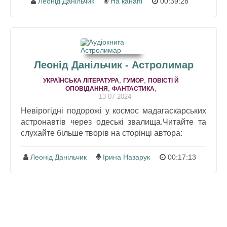
Леонід Данільчик
На канапі
00:39:28
Леонід Данільчик - Астролимар
,
,
УКРАЇНСЬКА ЛІТЕРАТУРА
ГУМОР
ПОВІСТІ Й
,
,
ОПОВІДАННЯ
ФАНТАСТИКА
13-07-2024
Невірогідні подорожі у космос мадагаскарських
астронавтів через одеські звалища.Читайте та
слухайте більше творів на сторінці автора:
Леонід Данільчик
Ірина Назарук
00:17:13