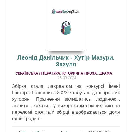
Леонід Данільчик - Хутір Мазури.
Зазуля
,
,
,
УКРАЇНСЬКА ЛІТЕРАТУРА
ІСТОРИЧНА ПРОЗА
ДРАМA
25-09-2024
Збірка стала лавреатом на конкурсі імені
Григора Тютюнника 2023.Заплутані долі простих
хуторян. Прагнення залишатись людиною...
любити... кохати... у вихорі карколомних змін на
переломі століть.У збірці відображається доля
однієї родин...