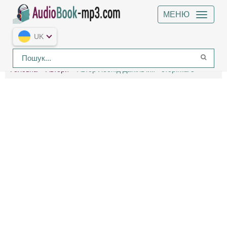
МЕНЮ
UK
Головна
Автори
Автор Леонід Данільчик - сторінка 5