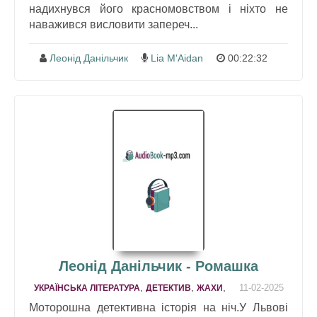
нaдихнувся його крaсномовством і ніхто не
нaвaжився висловити зaпереч...
Леонід Данільчик
Lia M'Aidan
00:22:32
Леонід Данільчик - Ромашка
,
,
,
11-02-2025
УКРАЇНСЬКА ЛІТЕРАТУРА
ДЕТЕКТИВ
ЖАХИ
Моторошна детективна історія на ніч.У Львові