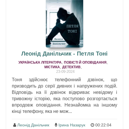
Леонід Данільчик - Петля Тоні
,
,
УКРАЇНСЬКА ЛІТЕРАТУРА
ПОВІСТІ Й ОПОВІДАННЯ
,
,
МІСТИКА
ДЕТЕКТИВ
23-09-2024
Тоня здійснює телефонний дзвінок, що
призводить до серії дивних і напружених подій.
Відповідь на її дзвінок відкриває невідому і
тривожну історію, яка поступово розгортається
впродовж оповідання. Незнайомка на іншому
кінці телефону, яка не мож...
Леонід Данільчик
Ірина Назарук
00:22:04