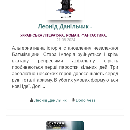
Леонід Данільчик -
,
,
,
УКРАЇНСЬКА ЛІТЕРАТУРА
РОМАН
ФАНТАСТИКА
21-08-2024
Альтернативна історія становлення незалежної
Батьківщини. Стара імперія руйнується і крізь
вкатану репресіями асфальтну сірість
пробиваються перші паростки вільних ідей. Три
абсолютно несхожих героя дорослішають серед
руїн тоталітаризму. В убогих умовах формуються
нові ідеї. Долі...
Леонід Данільчик
Dodo Vess