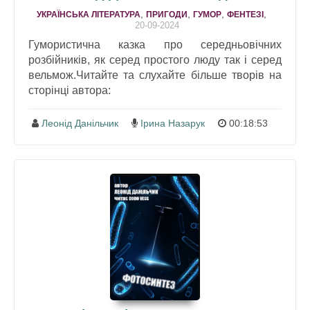
,
,
,
,
УКРАЇНСЬКА ЛІТЕРАТУРА
ПРИГОДИ
ГУМОР
ФЕНТЕЗІ
20-09-2024
Гумористична казка про середньовічних
розбійників, як серед простого люду так і серед
вельмож.Читайте та слухайте більше творів на
сторінці автора:
Леонід Данільчик
Ірина Назарук
00:18:53