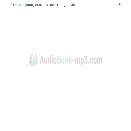
Пісня ірландського постанця.m4a