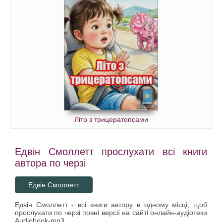
Літо з трицератопсами
Едвін Смоллетт прослухати всі книги
автора по черзі
Едвін Смоллетт
Едвін Смоллетт - всі книги автору в одному місці, щоб
прослухати по черзі повні версії на сайті онлайн-аудіотеки
Audiobook-mp3.