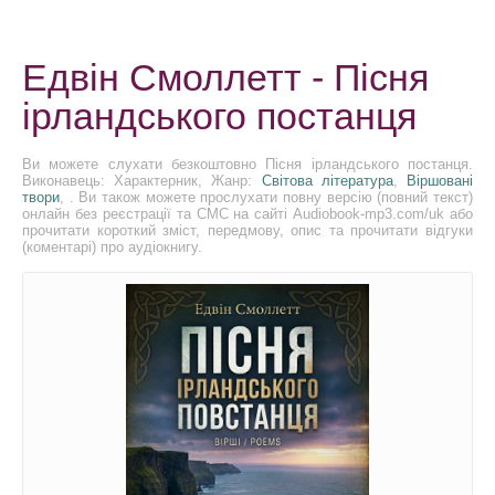
Едвін Смоллетт - Пісня
ірландського постанця
Ви можете слухати безкоштовно Пісня ірландського постанця.
Виконавець: Характерник, Жанр:
Світова література
,
Віршовані
твори
, . Ви також можете прослухати повну версію (повний текст)
онлайн без реєстрації та СМС на сайті Audiobook-mp3.com/uk або
прочитати короткий зміст, передмову, опис та прочитати відгуки
(коментарі) про аудіокнигу.