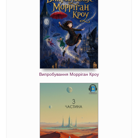
Випробування Морріган Кроу