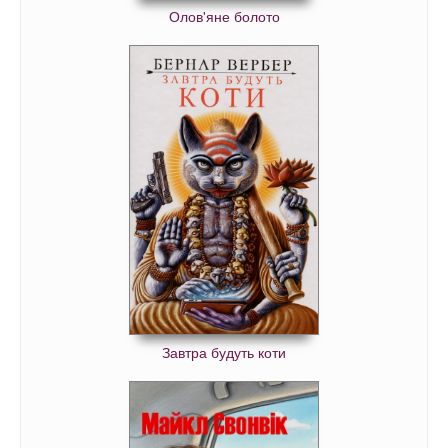
Олов'яне болото
Завтра будуть коти