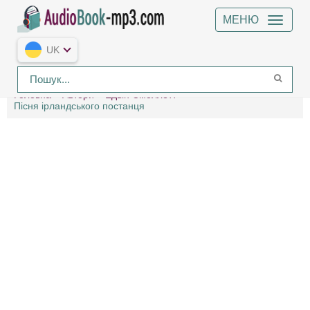
МЕНЮ
UK
Головна
Автори
Едвін Смоллетт
Пісня ірландського постанця