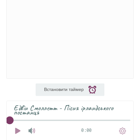
Встановити таймер
Едвін Смоллетт - Пісня ірландського
постанця
0:00