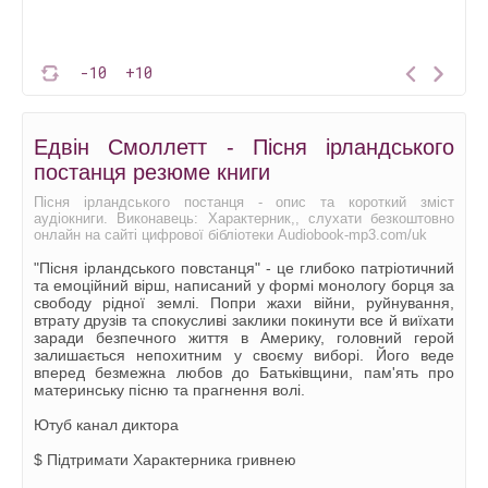
-10
+10
Едвін Смоллетт - Пісня ірландського
постанця резюме книги
Пісня ірландського постанця - опис та короткий зміст
аудіокниги. Виконавець: Характерник,, слухати безкоштовно
онлайн на сайті цифрової бібліотеки Audiobook-mp3.com/uk
"Пісня ірландського повстанця" - це глибоко патріотичний
та емоційний вірш, написаний у формі монологу борця за
свободу рідної землі. Попри жахи війни, руйнування,
втрату друзів та спокусливі заклики покинути все й виїхати
заради безпечного життя в Америку, головний герой
залишається непохитним у своєму виборі. Його веде
вперед безмежна любов до Батьківщини, пам'ять про
материнську пісню та прагнення волі.
Ютуб канал диктора
$ Підтримати Характерника гривнею