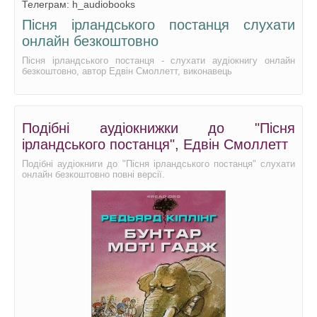
Телеграм: h_audiobooks
Пісня ірландського постанця слухати
онлайн безкоштовно
Пісня ірландського постанця - слухати аудіокнигу онлайн
безкоштовно, автор Едвін Смоллетт, виконавець
Подібні аудіокнижки до "Пісня
ірландського постанця", Едвін Смоллетт
Подібні аудіокниги до "Пісня ірландського постанця" слухати
онлайн безкоштовно повні версії.