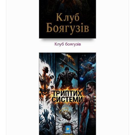
Клуб боягузів