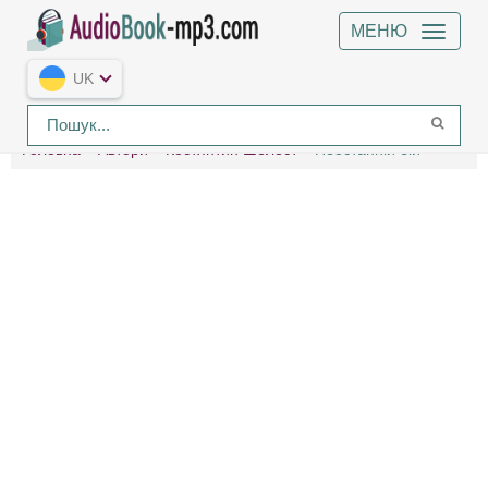
МЕНЮ
UK
Головна
Автори
Костянтин Шелест
Неостанній бій