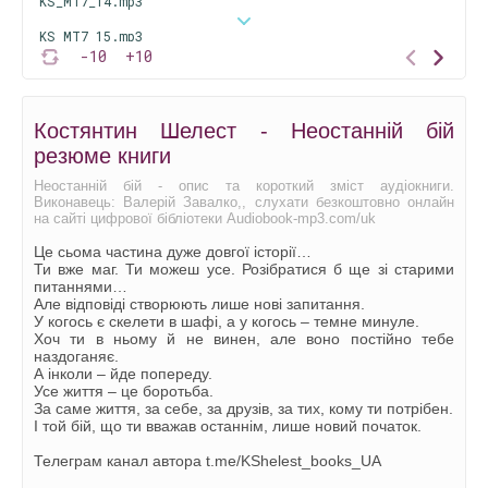
KS_MT7_14.mp3
KS_MT7_15.mp3
-10
+10
KS_MT7_16.mp3
KS_MT7_17.mp3
Костянтин Шелест - Неостанній бій
KS_MT7_18.mp3
резюме книги
KS_MT7_19.mp3
Неостанній бій - опис та короткий зміст аудіокниги.
Виконавець: Валерій Завалко,, слухати безкоштовно онлайн
KS_MT7_20.mp3
на сайті цифрової бібліотеки Audiobook-mp3.com/uk
KS_MT7_21.mp3
Це сьома частина дуже довгої історії…
Ти вже маг. Ти можеш усе. Розібратися б ще зі старими
KS_MT7_22.mp3
питаннями…
Але відповіді створюють лише нові запитання.
KS_MT7_23.mp3
У когось є скелети в шафі, а у когось – темне минуле.
Хоч ти в ньому й не винен, але воно постійно тебе
KS_MT7_24.mp3
наздоганяє.
А інколи – йде попереду.
KS_MT7_25.mp3
Усе життя – це боротьба.
За саме життя, за себе, за друзів, за тих, кому ти потрібен.
KS_MT7_26.mp3
І той бій, що ти вважав останнім, лише новий початок.
KS_MT7_27.mp3
Телеграм канал автора t.me/KShelest_books_UA