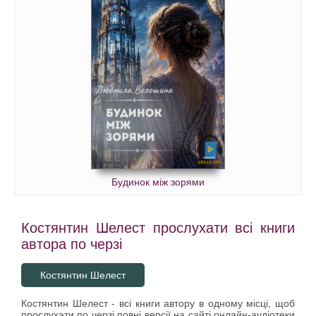
Будинок між зорями
Костянтин Шелест прослухати всі книги
автора по черзі
Костянтин Шелест
Костянтин Шелест - всі книги автору в одному місці, щоб
прослухати по черзі повні версії на сайті онлайн-аудіотеки