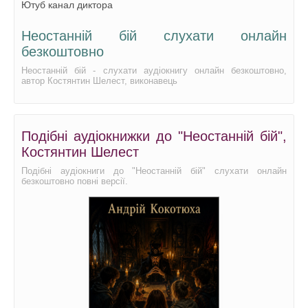
Ютуб канал диктора
Неостанній бій слухати онлайн
безкоштовно
Неостанній бій - слухати аудіокнигу онлайн безкоштовно,
автор Костянтин Шелест, виконавець
Подібні аудіокнижки до "Неостанній бій",
Костянтин Шелест
Подібні аудіокниги до "Неостанній бій" слухати онлайн
безкоштовно повні версії.