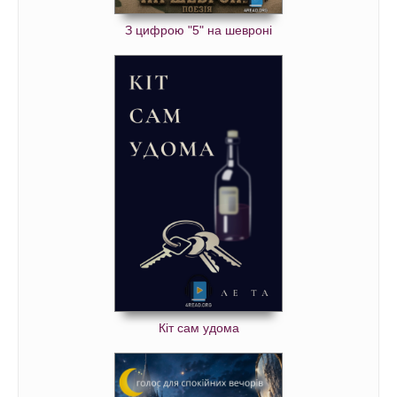
З цифрою "5" на шевроні
Кіт сам удома