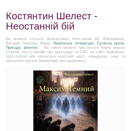
Костянтин Шелест -
Неостанній бій
Ви можете слухати безкоштовно Неостанній бій. Виконавець:
Валерій Завалко, Жанр:
Українська література
,
Сучасна проза
,
Пригоди
,
фентезі
, . Ви також можете прослухати повну версію
(повний текст) онлайн без реєстрації та СМС на сайті Audiobook-
mp3.com/uk або прочитати короткий зміст, передмову, опис та
прочитати відгуки (коментарі) про аудіокнигу.