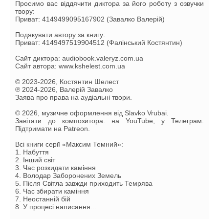
KS_MT7_28.mp3
Просимо вас віддячити диктора за його роботу з озвучки
твору:
KS_MT7_29.mp3
Приват: 4149499095167902 (Завалко Валерій)
KS_MT7_30.mp3
Подякувати автору за книгу:
Приват: 4149497519904512 (Фалінський Костянтин)
KS_MT7_31.mp3
Сайт диктора: audiobook.valeryz.com.ua
KS_MT7_32.mp3
Сайт автора: www.kshelest.com.ua
KS_MT7_33.mp3
© 2023-2026, Костянтин Шелест
℗ 2024-2026, Валерій Завалко
KS_MT7_34.mp3
Заява про права на аудіальні твори.
KS_MT7_35 warrior.mp3
© 2026, музичне оформлення від Slavko Vrubai.
Завітати до композитора: на YouTube, у Телеграм.
KS_MT7_36.mp3
Підтримати на Patreon.
KS_MT7_37.mp3
Всі книги серії «Максим Темний»:
1. Набуття
KS_MT7_38.mp3
2. Інший світ
3. Час розкидати каміння
KS_MT7_39.mp3
4. Володар Заборонених Земель
5. Після Світла завжди приходить Темрява
KS_MT7_40.mp3
6. Час збирати каміння
7. Неостанній бій
8. У процесі написання...