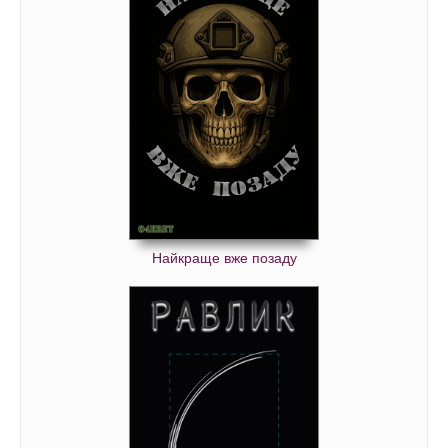
Найкраще вже позаду