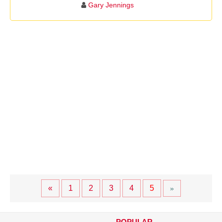
Gary Jennings
«
1
2
3
4
5
»
POPULAR