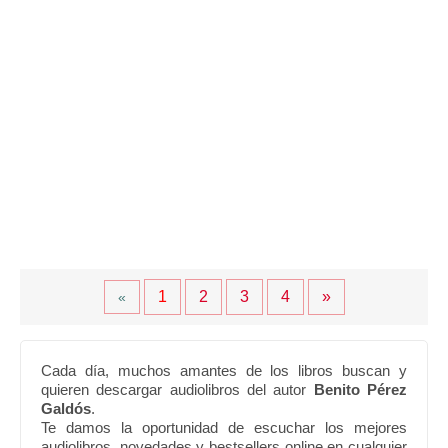
1
2
3
4
»
«
Cada día, muchos amantes de los libros buscan y
quieren descargar audiolibros del autor
Benito Pérez
Galdós
.
Te damos la oportunidad de escuchar los mejores
audiolibros, novedades y bestsellers online en cualquier