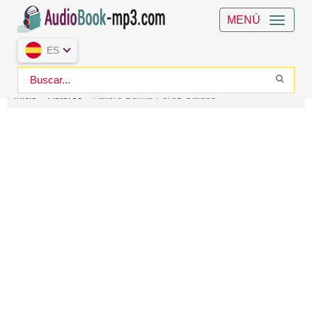
MENÚ
ES
Inicio
Autores
Autore Benito Pérez Galdós