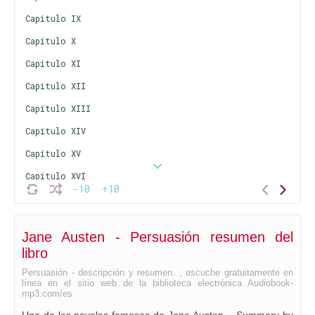
Capítulo IX
Capítulo X
Capítulo XI
Capítulo XII
Capítulo XIII
Capítulo XIV
Capítulo XV
Capítulo XVI
-10
+10
Capítulo XVII
Capítulo XVIII
Jane Austen - Persuasión resumen del
Capítulo XIX
libro
Capítulo XX
Persuasión - descripción y resumen. , escuche gratuitamente en
línea en el sitio web de la biblioteca electrónica Audiobook-
Capítulo XXI
mp3.com/es
Capítulo XXII