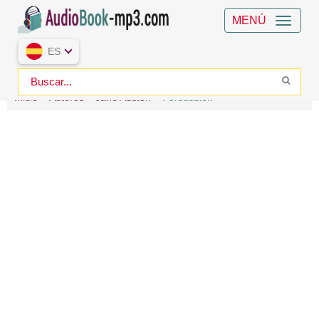
MENÚ
ES
Inicio
Autores
Jane Austen
Persuasión