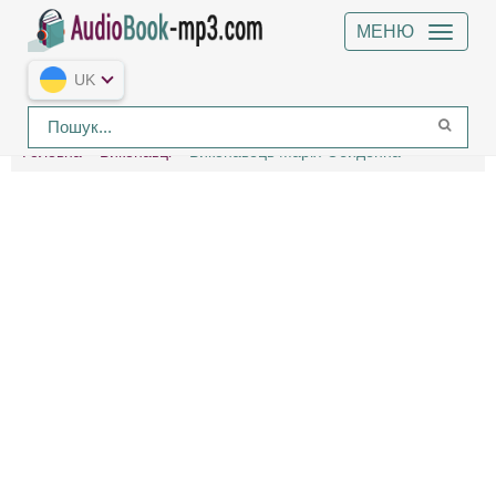
МЕНЮ
UK
Головна
Виконавці
Виконавець Марія Обиденна