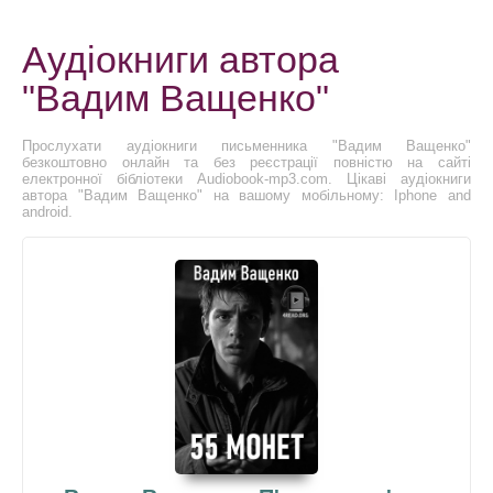
Аудіокниги автора
"Вадим Ващенко"
Прослухати аудіокниги письменника "Вадим Ващенко"
безкоштовно онлайн та без реєстрації повністю на сайті
електронної бібліотеки Audiobook-mp3.com. Цікаві аудіокниги
автора "Вадим Ващенко" на вашому мобільному: Iphone and
android.