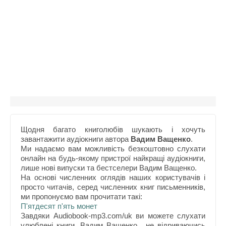
Щодня багато книголюбів шукають і хочуть
завантажити аудіокниги автора
Вадим Ващенко
.
Ми надаємо вам можливість безкоштовно слухати
онлайн на будь-якому пристрої найкращі аудіокниги,
лише нові випуски та бестселери Вадим Ващенко.
На основі численних оглядів наших користувачів і
просто читачів, серед численних книг письменників,
ми пропонуємо вам прочитати такі:
П'ятдесят п'ять монет
Завдяки Audiobook-mp3.com/uk ви можете слухати
улюблені книги. Вадим Ващенко . не відриваючись