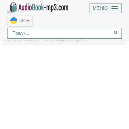
МЕНЮ
UK
Головна
Автори
Автор Вадим Ващенко