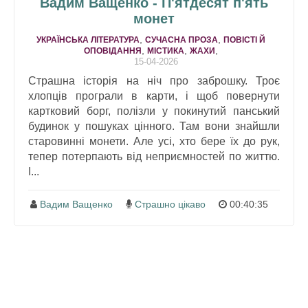
Вадим Ващенко - П'ятдесят п'ять
монет
,
,
УКРАЇНСЬКА ЛІТЕРАТУРА
СУЧАСНА ПРОЗА
ПОВІСТІ Й
,
,
,
ОПОВІДАННЯ
МІСТИКА
ЖАХИ
15-04-2026
Страшна історія на ніч про заброшку. Троє
хлопців програли в карти, і щоб повернути
картковий борг, полізли у покинутий панський
будинок у пошуках цінного. Там вони знайшли
старовинні монети. Але усі, хто бере їх до рук,
тепер потерпають від неприємностей по життю.
І...
Вадим Ващенко
Страшно цікаво
00:40:35