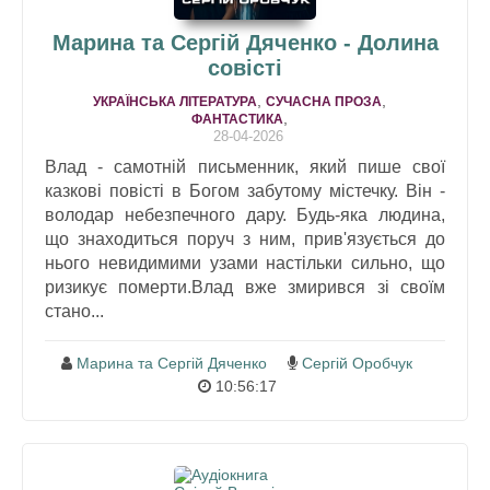
Марина та Сергій Дяченко - Долина
совісті
,
,
УКРАЇНСЬКА ЛІТЕРАТУРА
СУЧАСНА ПРОЗА
,
ФАНТАСТИКА
28-04-2026
Влад - самотній письменник, який пише свої
казкові повісті в Богом забутому містечку. Він -
володар небезпечного дару. Будь-яка людина,
що знаходиться поруч з ним, прив'язується до
нього невидимими узами настільки сильно, що
ризикує померти.Влад вже змирився зі своїм
стано...
Марина та Сергій Дяченко
Сергій Оробчук
10:56:17