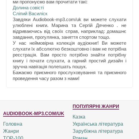
ми пропонуємо вам прочитати такі:
Долина совісті
Сліпий Василіск
Завдяки Audiobook-mp3.com/uk ви можете слухати
улюблені книги. Марина та Сергій Дяченко . не
відриваючись від своїх справ, наприклад: домашнє
завдання, прогулянка, заняття спортом тощо.
У нас неймовірна колекція аудіокниг! Ви можете
слухати їх абсолютно безкоштовно і вам не потрібна
реєстрація. Вам просто потрібно знайти потрібну
книгу і почати слухати, а гарний простий дизайн і
зручна навігація полегшать пошук.
Бажаємо приємного прослуховування та приємного
проведення часу разом з нами!
ПОПУЛЯРНІ ЖАНРИ
AUDIOBOOK-MP3.COM/UK
Казка
Головна
Українська література
Жанри
Зарубіжна література
TOP-100
Роман