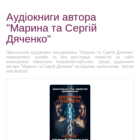
Аудіокниги автора
"Марина та Сергій
Дяченко"
Прослухати аудіокниги письменника "Марина та Сергій Дяченко"
безкоштовно онлайн та без реєстрації повністю на сайті
електронної бібліотеки Audiobook-mp3.com. Цікаві аудіокниги
автора "Марина та Сергій Дяченко" на вашому мобільному: Iphone
and android.