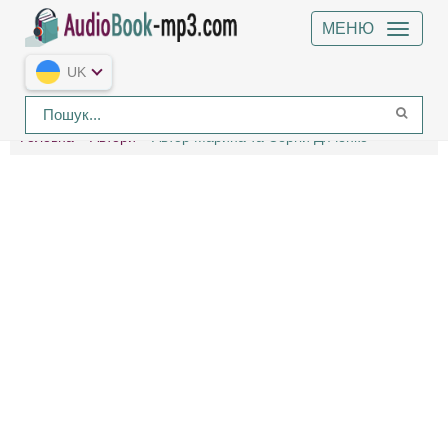
МЕНЮ
UK
Головна
Автори
Автор Марина та Сергій Дяченко