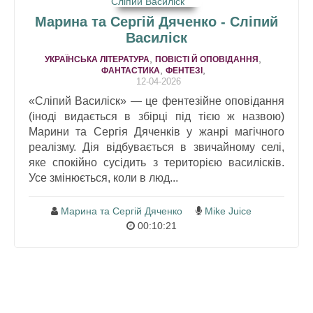
Марина та Сергій Дяченко - Сліпий
Василіск
,
,
УКРАЇНСЬКА ЛІТЕРАТУРА
ПОВІСТІ Й ОПОВІДАННЯ
,
,
ФАНТАСТИКА
ФЕНТЕЗІ
12-04-2026
«Сліпий Василіск» — це фентезійне оповідання
(іноді видається в збірці під тією ж назвою)
Марини та Сергія Дяченків у жанрі магічного
реалізму. Дія відбувається в звичайному селі,
яке спокійно сусідить з територією василісків.
Усе змінюється, коли в люд...
Марина та Сергій Дяченко
Mike Juice
00:10:21