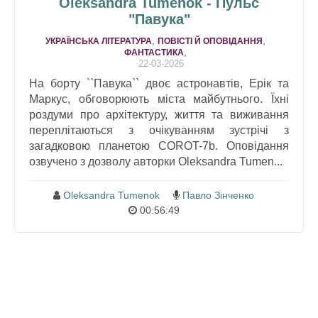
Oleksandra Tumenok - Пульс
"Павука"
,
,
УКРАЇНСЬКА ЛІТЕРАТУРА
ПОВІСТІ Й ОПОВІДАННЯ
,
ФАНТАСТИКА
22-03-2026
На борту ``Павука`` двоє астронавтів, Ерік та
Маркус, обговорюють міста майбутнього. Їхні
роздуми про архітектуру, життя та виживання
переплітаються з очікуванням зустрічі з
загадковою планетою COROT-7b. Оповідання
озвучено з дозволу авторки Oleksandra Tumen...
Oleksandra Tumenok
Павло Зінченко
00:56:49