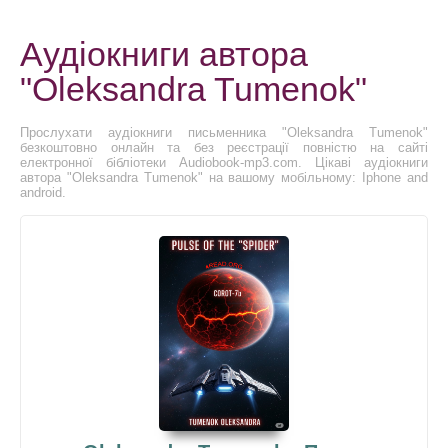
Аудіокниги автора
"Oleksandra Tumenok"
Прослухати аудіокниги письменника "Oleksandra Tumenok"
безкоштовно онлайн та без реєстрації повністю на сайті
електронної бібліотеки Audiobook-mp3.com. Цікаві аудіокниги
автора "Oleksandra Tumenok" на вашому мобільному: Iphone and
android.