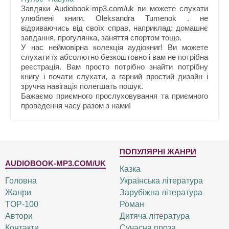
Завдяки Audiobook-mp3.com/uk ви можете слухати
улюблені книги. Oleksandra Tumenok . не
відриваючись від своїх справ, наприклад: домашнє
завдання, прогулянка, заняття спортом тощо.
У нас неймовірна колекція аудіокниг! Ви можете
слухати їх абсолютно безкоштовно і вам не потрібна
реєстрація. Вам просто потрібно знайти потрібну
книгу і почати слухати, а гарний простий дизайн і
зручна навігація полегшать пошук.
Бажаємо приємного прослуховування та приємного
проведення часу разом з нами!
ПОПУЛЯРНІ ЖАНРИ
AUDIOBOOK-MP3.COM/UK
Казка
Головна
Українська література
Жанри
Зарубіжна література
TOP-100
Роман
Автори
Дитяча література
Контакти
Сучасна проза