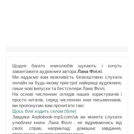
Щодня багато книголюбів шукають і хочуть
завантажити аудіокниги автора
Лана Філлі
.
Ми надаємо вам можливість безкоштовно слухати
онлайн на будь-якому пристрої найкращі аудіокниги,
лише нові випуски та бестселери Лана Філлі.
На основі численних оглядів наших користувачів і
просто читачів, серед численних книг письменників,
ми пропонуємо вам прочитати такі:
Щось біле ходить селом (біле)
Завдяки Audiobook-mp3.com/uk ви можете слухати
улюблені книги. Лана Філлі . не відриваючись від
своїх справ, наприклад: домашнє завдання,
прогулянка, заняття спортом тощо.