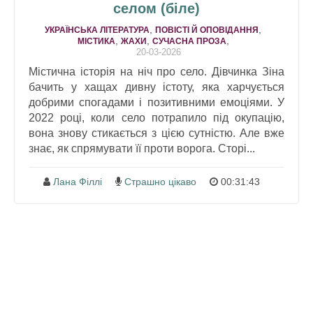
селом (біле)
,
,
УКРАЇНСЬКА ЛІТЕРАТУРА
ПОВІСТІ Й ОПОВІДАННЯ
,
,
,
МІСТИКА
ЖАХИ
СУЧАСНА ПРОЗА
20-03-2026
Містична історія на ніч про село. Дівчинка Зіна
бачить у хащах дивну істоту, яка харчується
добрими спогадами і позитивними емоціями. У
2022 році, коли село потрапило під окупацію,
вона знову стикається з цією сутністю. Але вже
знає, як спрямувати її проти ворога. Сторі...
Лана Філлі
Страшно цікаво
00:31:43