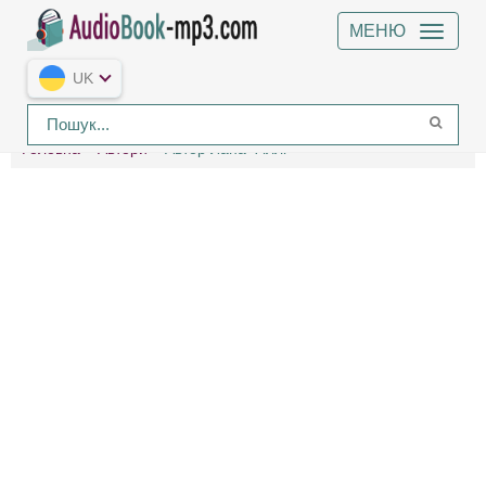
МЕНЮ
UK
Головна
Автори
Автор Лана Філлі