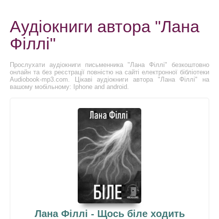
Аудіокниги автора "Лана
Філлі"
Прослухати аудіокниги письменника "Лана Філлі" безкоштовно
онлайн та без реєстрації повністю на сайті електронної бібліотеки
Audiobook-mp3.com. Цікаві аудіокниги автора "Лана Філлі" на
вашому мобільному: Iphone and android.
Лана Філлі - Щось біле ходить