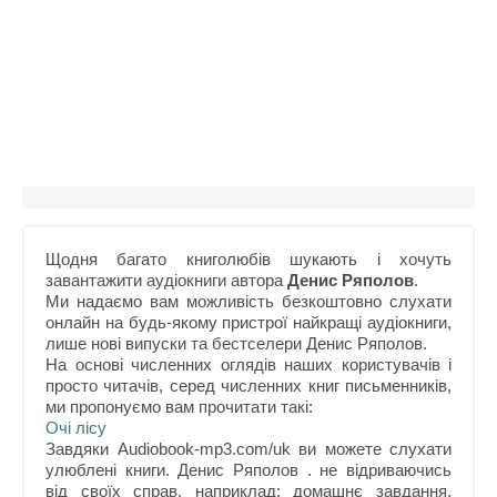
Щодня багато книголюбів шукають і хочуть
завантажити аудіокниги автора
Денис Ряполов
.
Ми надаємо вам можливість безкоштовно слухати
онлайн на будь-якому пристрої найкращі аудіокниги,
лише нові випуски та бестселери Денис Ряполов.
На основі численних оглядів наших користувачів і
просто читачів, серед численних книг письменників,
ми пропонуємо вам прочитати такі:
Очі лісу
Завдяки Audiobook-mp3.com/uk ви можете слухати
улюблені книги. Денис Ряполов . не відриваючись
від своїх справ, наприклад: домашнє завдання,