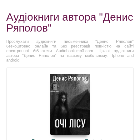
Аудіокниги автора "Денис
Ряполов"
Прослухати аудіокниги письменника "Денис Ряполов"
безкоштовно онлайн та без реєстрації повністю на сайті
електронної бібліотеки Audiobook-mp3.com. Цікаві аудіокниги
автора "Денис Ряполов" на вашому мобільному: Iphone and
android.