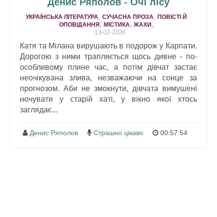
Денис Ряполов - Очі лісу
,
,
УКРАЇНСЬКА ЛІТЕРАТУРА
СУЧАСНА ПРОЗА
ПОВІСТІ Й
,
,
,
ОПОВІДАННЯ
МІСТИКА
ЖАХИ
13-02-2026
Катя та Мілана вирушають в подорож у Карпати.
Дорогою з ними трапляється щось дивне - по-
особливому плине час, а потім дівчат застає
неочікувана злива, незважаючи на сонце за
прогнозом. Аби не змокнути, дівчата вимушені
ночувати у старій хаті, у вікно якої хтось
заглядає...
Денис Ряполов
Страшно цікаво
00:57:54