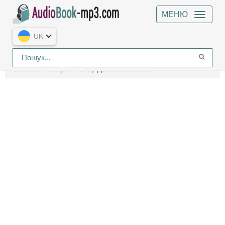
МЕНЮ
UK
Головна
Автори
Автор Денис Ряполов