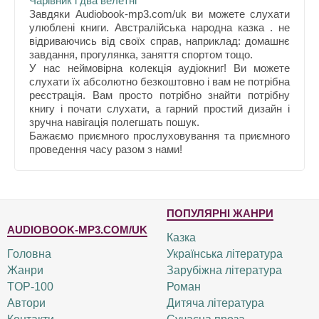
Чарівник і два велетні
Завдяки Audiobook-mp3.com/uk ви можете слухати
улюблені книги. Австралійська народна казка . не
відриваючись від своїх справ, наприклад: домашнє
завдання, прогулянка, заняття спортом тощо.
У нас неймовірна колекція аудіокниг! Ви можете
слухати їх абсолютно безкоштовно і вам не потрібна
реєстрація. Вам просто потрібно знайти потрібну
книгу і почати слухати, а гарний простий дизайн і
зручна навігація полегшать пошук.
Бажаємо приємного прослуховування та приємного
проведення часу разом з нами!
ПОПУЛЯРНІ ЖАНРИ
AUDIOBOOK-MP3.COM/UK
Казка
Головна
Українська література
Жанри
Зарубіжна література
TOP-100
Роман
Автори
Дитяча література