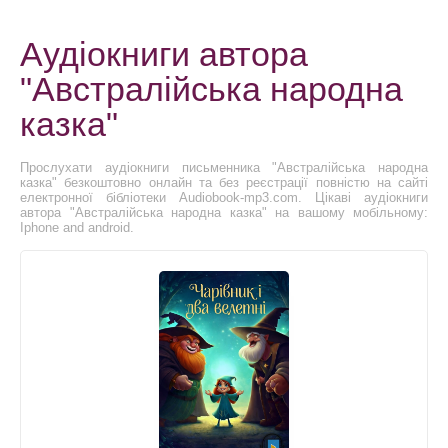
Аудіокниги автора
"Австралійська народна
казка"
Прослухати аудіокниги письменника "Австралійська народна
казка" безкоштовно онлайн та без реєстрації повністю на сайті
електронної бібліотеки Audiobook-mp3.com. Цікаві аудіокниги
автора "Австралійська народна казка" на вашому мобільному:
Iphone and android.