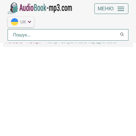
МЕНЮ
UK
Головна
Автори
Автор Австралійська народна казка