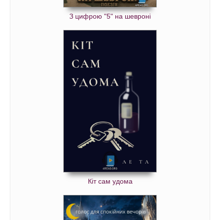
З цифрою "5" на шевроні
Кіт сам удома