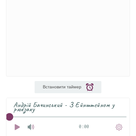
Встановити таймер
Андрій Бачинський - З Ейнштейном у
рюкзаку
0:00