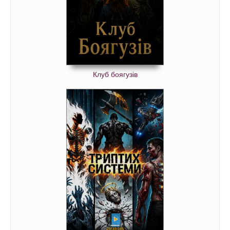
Клуб боягузів