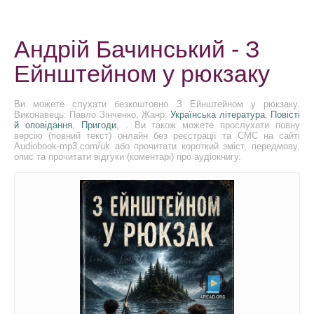
Андрій Бачинський - З
Ейнштейном у рюкзаку
Ви можете слухати безкоштовно З Ейнштейном у рюкзаку.
Виконавець: Павло Зінченко, Жанр:
Українська література
,
Повісті
й оповідання
,
Пригоди
, . Ви також можете прослухати повну
версію (повний текст) онлайн без реєстрації та СМС на сайті
Audiobook-mp3.com/uk або прочитати короткий зміст, передмову,
опис та прочитати відгуки (коментарі) про аудіокнигу.