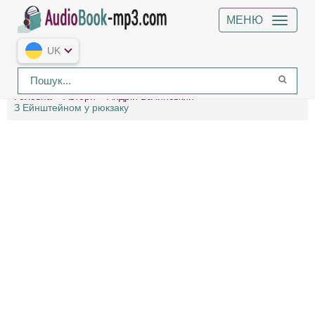
МЕНЮ
UK
Головна
Автори
Андрій Бачинський
З Ейнштейном у рюкзаку