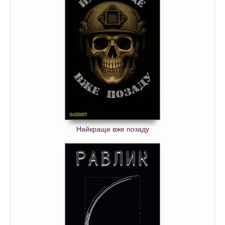
Найкраще вже позаду