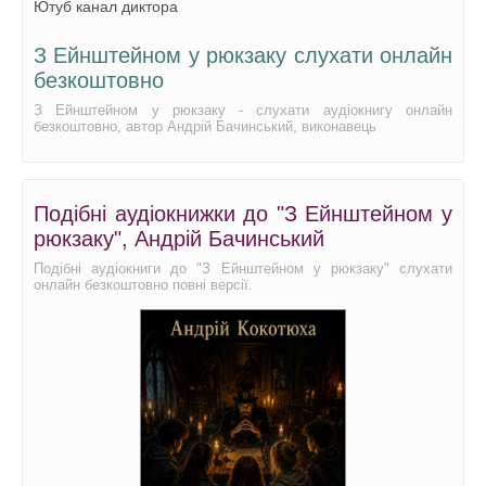
Ютуб канал диктора
З Ейнштейном у рюкзаку слухати онлайн
безкоштовно
З Ейнштейном у рюкзаку - слухати аудіокнигу онлайн
безкоштовно, автор Андрій Бачинський, виконавець
Подібні аудіокнижки до "З Ейнштейном у
рюкзаку", Андрій Бачинський
Подібні аудіокниги до "З Ейнштейном у рюкзаку" слухати
онлайн безкоштовно повні версії.