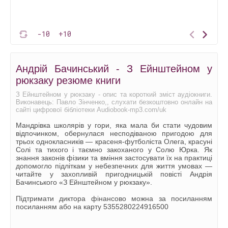
-10
+10
Андрій Бачинський - З Ейнштейном у
рюкзаку резюме книги
З Ейнштейном у рюкзаку - опис та короткий зміст аудіокниги.
Виконавець: Павло Зінченко,, слухати безкоштовно онлайн на
сайті цифрової бібліотеки Audiobook-mp3.com/uk
Мандрівка школярів у гори, яка мала би стати чудовим
відпочинком, обернулася несподіваною пригодою для
трьох однокласників — красеня-футболіста Олега, красуні
Солі та тихого і таємно закоханого у Солю Юрка. Як
знання законів фізики та вміння застосувати їх на практиці
допомогло підліткам у небезпечних для життя умовах —
читайте у захопливій пригодницькій повісті Андрія
Бачинського «З Ейнштейном у рюкзаку».
Підтримати диктора фінансово можна за посиланням
посиланням або на карту 5355280224916500