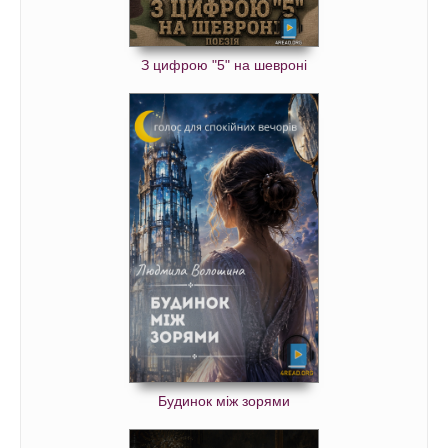
З цифрою "5" на шевроні
Будинок між зорями