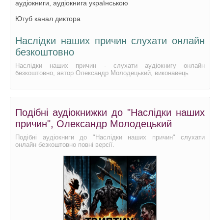
аудіокниги, аудіокнига українською
Ютуб канал диктора
Наслідки наших причин слухати онлайн
безкоштовно
Наслідки наших причин - слухати аудіокнигу онлайн
безкоштовно, автор Олександр Молодецький, виконавець
Подібні аудіокнижки до "Наслідки наших
причин", Олександр Молодецький
Подібні аудіокниги до "Наслідки наших причин" слухати
онлайн безкоштовно повні версії.