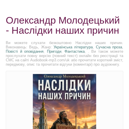
Олександр Молодецький
- Наслідки наших причин
Ви можете слухати безкоштовно Наслідки наших причин.
Виконавець: Ведь, Жанр:
Українська література
,
Сучасна проза
,
Повісті й оповідання
,
Пригоди
,
Фантастика
, . Ви також можете
прослухати повну версію (повний текст) онлайн без реєстрації та
СМС на сайті Audiobook-mp3.com/uk або прочитати короткий зміст,
передмову, опис та прочитати відгуки (коментарі) про аудіокнигу.