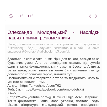
-10
+10
Олександр Молодецький - Наслідки
наших причин резюме книги
Наслідки наших причин - опис та короткий зміст аудіокниги.
Виконавець: Ведь,, слухати безкоштовно онлайн на сайті
цифрової бібліотеки Audiobook-mp3.com/uk
Здається, в світі є закони, які вірні для всього, завжди та за
будь-яких умов. Але це оповідання ставить під сумнів
один з таких фундаментальних законів Всесвіту. А що ж
це за закон, яким чином він може бути зміненим і як це
допомогло головному герою, читайте тут.
Познайомитися с творчістю автора та підтримати його ви
можете за посиланнями:
Аркуш - https://arkush.net/user/762
Фейсбук - https://www.facebook.com/omolodetskyi
Ютуб
- https://www.youtube.com/@UC7yiv3HRqjoSA82E0espuuw
Теги# фантастика, наше, мова, україна, полтава, ведь,
цікаве, література, молодецький, роман, оповідання,