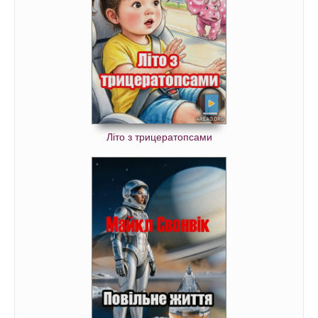
Літо з трицератопсами