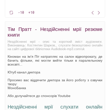
-10
+10
Тім Пратт - Нездійсненні мрії резюме
книги
Нездійсненні мрії - опис та короткий зміст аудіокниги.
Виконавець: Костянтин Шарков,, слухати безкоштовно онлайн
на сайті цифрової бібліотеки Audiobook-mp3.com/uk
Кіноман на ім'я Піт натрапляє на салон відеопрокату, де
бачить фільми, які могли вийти тільки в паралельному
всесвіті...
Ютуб канал диктора
Просимо вас віддячити диктора за його роботу з озвучки
твору:
МоноБанка
Або долучайтеся до спонсорів Youtube
Нездійсненні мрії слухати онлайн