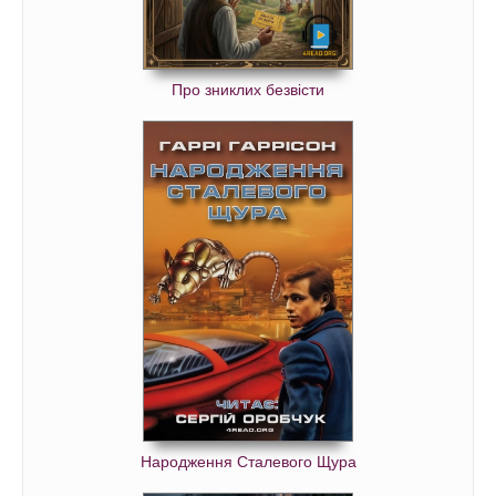
Про зниклих безвісти
Народження Сталевого Щура