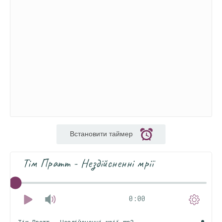
Встановити таймер
Тім Пратт - Нездійсненні мрії
0:00
Тім Пратт - Нездійсненні мрії.mp3