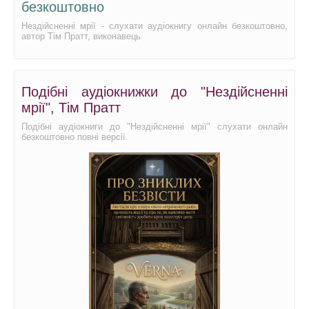
безкоштовно
Нездійсненні мрії - слухати аудіокнигу онлайн безкоштовно,
автор Тім Пратт, виконавець
Подібні аудіокнижки до "Нездійсненні
мрії", Тім Пратт
Подібні аудіокниги до "Нездійсненні мрії" слухати онлайн
безкоштовно повні версії.