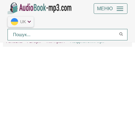
МЕНЮ
UK
Головна
Автори
Тім Пратт
Нездійсненні мрії