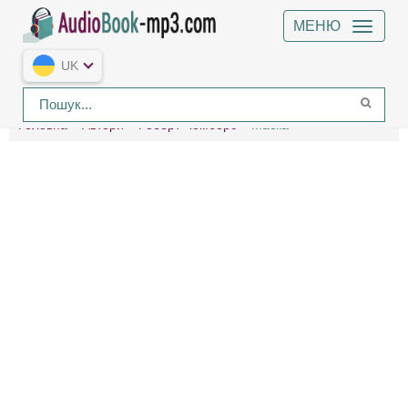
МЕНЮ
UK
Головна
Автори
Роберт Чемберс
Маска