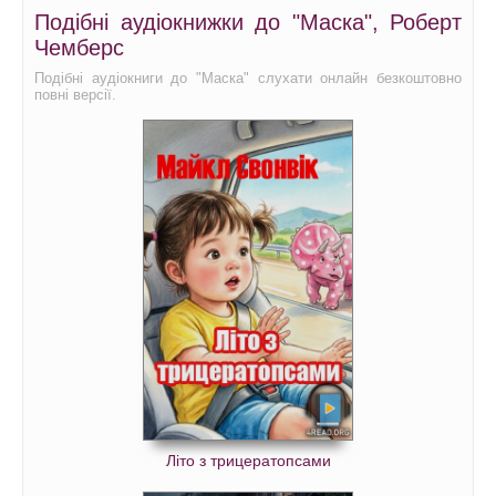
Подібні аудіокнижки до "Маска", Роберт
Чемберс
Подібні аудіокниги до "Маска" слухати онлайн безкоштовно
повні версії.
Літо з трицератопсами