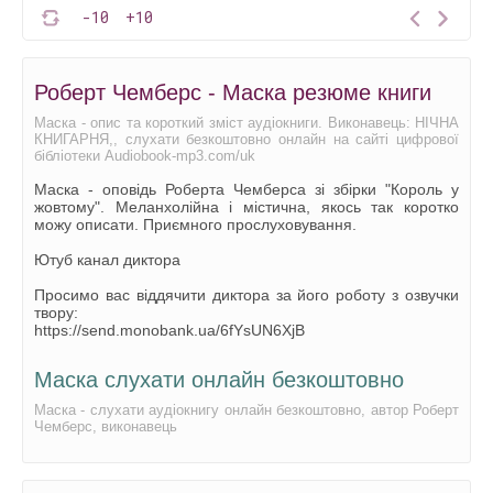
-10
+10
Роберт Чемберс - Маска резюме книги
Маска - опис та короткий зміст аудіокниги. Виконавець: НІЧНА
КНИГАРНЯ,, слухати безкоштовно онлайн на сайті цифрової
бібліотеки Audiobook-mp3.com/uk
Маска - оповідь Роберта Чемберса зі збірки "Король у
жовтому". Меланхолійна і містична, якось так коротко
можу описати. Приємного прослуховування.
Ютуб канал диктора
Просимо вас віддячити диктора за його роботу з озвучки
твору:
https://send.monobank.ua/6fYsUN6XjB
Маска слухати онлайн безкоштовно
Маска - слухати аудіокнигу онлайн безкоштовно, автор Роберт
Чемберс, виконавець