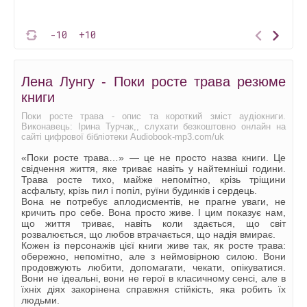
-10
+10
Лена Лунгу - Поки росте трава резюме
книги
Поки росте трава - опис та короткий зміст аудіокниги.
Виконавець: Ірина Турчак,, слухати безкоштовно онлайн на
сайті цифрової бібліотеки Audiobook-mp3.com/uk
«Поки росте трава…» — це не просто назва книги. Це
свідчення життя, яке триває навіть у найтемніші години.
Трава росте тихо, майже непомітно, крізь тріщини
асфальту, крізь пил і попіл, руїни будинків і сердець.
Вона не потребує аплодисментів, не прагне уваги, не
кричить про себе. Вона просто живе. І цим показує нам,
що життя триває, навіть коли здається, що світ
розвалюється, що любов втрачається, що надія вмирає.
Кожен із персонажів цієї книги живе так, як росте трава:
обережно, непомітно, але з неймовірною силою. Вони
продовжують любити, допомагати, чекати, опікуватися.
Вони не ідеальні, вони не герої в класичному сенсі, але в
їхніх діях закорінена справжня стійкість, яка робить їх
людьми.