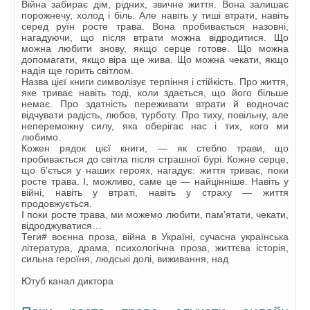
Війна забирає дім, рідних, звичне життя. Вона залишає
порожнечу, холод і біль. Але навіть у тиші втрати, навіть
серед руїн росте трава. Вона пробивається назовні,
нагадуючи, що після втрати можна відродитися. Що
можна любити знову, якщо серце готове. Що можна
допомагати, якщо віра ще жива. Що можна чекати, якщо
надія ще горить світлом.
Назва цієї книги символізує терпіння і стійкість. Про життя,
яке триває навіть тоді, коли здається, що його більше
немає. Про здатність переживати втрати й водночас
відчувати радість, любов, турботу. Про тиху, повільну, але
непереможну силу, яка оберігає нас і тих, кого ми
любимо.
Кожен рядок цієї книги, — як стебло трави, що
пробивається до світла після страшної бурі. Кожне серце,
що б’ється у наших героях, нагадує: життя триває, поки
росте трава. І, можливо, саме це — найцінніше. Навіть у
війні, навіть у втраті, навіть у страху — життя
продовжується.
І поки росте трава, ми можемо любити, пам’ятати, чекати,
відроджуватися…
Теги# воєнна проза, війна в Україні, сучасна українська
література, драма, психологічна проза, життєва історія,
сильна героїня, людські долі, виживання, над
Ютуб канал диктора