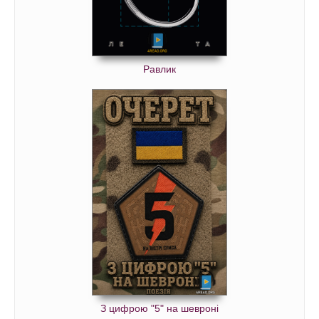
Равлик
З цифрою "5" на шевроні