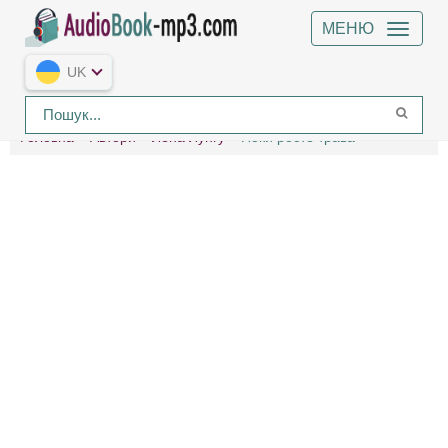
МЕНЮ
UK
Головна
Автори
Лена Лунгу
Поки росте трава