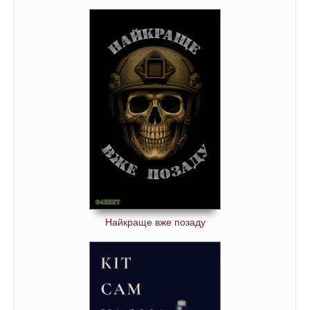
Найкраще вже позаду