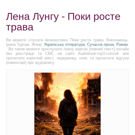
Лена Лунгу - Поки росте
трава
Ви можете слухати безкоштовно Поки росте трава. Виконавець:
Ірина Турчак, Жанр:
Українська література
,
Сучасна проза
,
Роман
,
. Ви також можете прослухати повну версію (повний текст) онлайн
без реєстрації та СМС на сайті Audiobook-mp3.com/uk або
прочитати короткий зміст, передмову, опис та прочитати відгуки
(коментарі) про аудіокнигу.