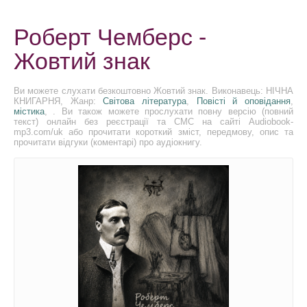
Роберт Чемберс -
Жовтий знак
Ви можете слухати безкоштовно Жовтий знак. Виконавець: НІЧНА
КНИГАРНЯ, Жанр:
Світова література
,
Повісті й оповідання
,
містика
, . Ви також можете прослухати повну версію (повний
текст) онлайн без реєстрації та СМС на сайті Audiobook-
mp3.com/uk або прочитати короткий зміст, передмову, опис та
прочитати відгуки (коментарі) про аудіокнигу.