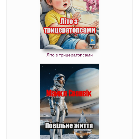
Літо з трицератопсами