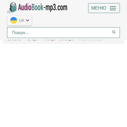
МЕНЮ
UK
Головна
Автори
Роберт Чемберс
Жовтий знак