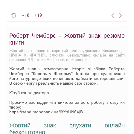
-10
+10
Роберт Чемберс - Жовтий знак резюме
книги
Жовтий знак - опис та короткий зміст аудіокниги. Виконавець:
НІЧНА КНИГАРНЯ,, слухати безкоштовно онлайн на сайті
цифрової бібліотеки Audiobook-mp3.com/uk
Жовтий знак - атмосферна історія зі збірки Роберта
Чемберса "Король у Жовтому". Історія про художника і
його натурницю яких починають даймати моторошні сни.
В свою чергу і реальність навіює свої страхи.
Ютуб канал диктора
Просимо вас віддячити диктора за його роботу з озвучки
твору:
https://send.monobank.ua/6fYsUN6XjB
Жовтий знак слухати онлайн
безкоштовно