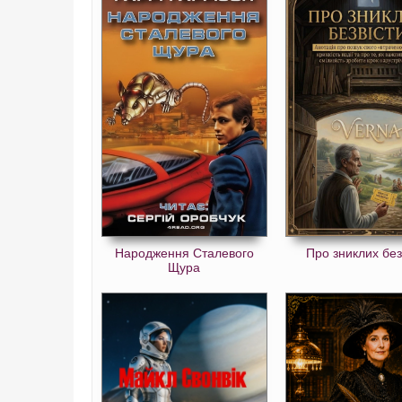
Народження Сталевого
Про зниклих без
Щура