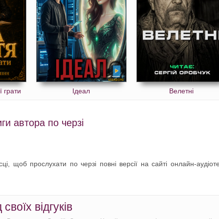
ї грати
Ідеал
Велетні
ги автора по черзі
сці, щоб прослухати по черзі повні версії на сайті онлайн-аудіот
своїх відгуків