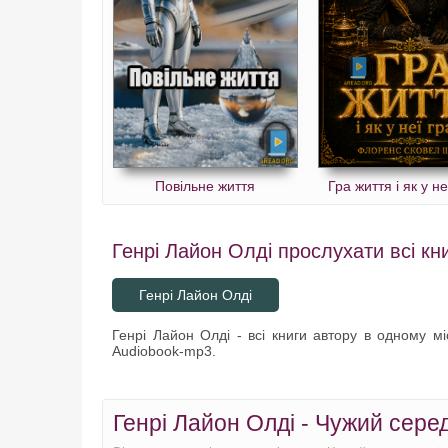
Повільне життя
Гра життя і як у не
Генрі Лайон Олді прослухати всі кни
Генрі Лайон Олді
Генрі Лайон Олді - всі книги автору в одному мі
Audiobook-mp3.
Генрі Лайон Олді - Чужий серед 