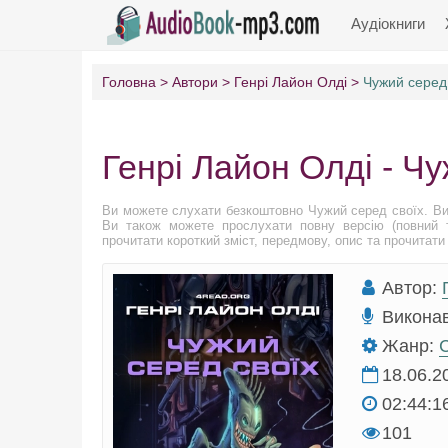
Аудіокниги
Головна
Автори
Генрі Лайон Олді
Чужий серед
Генрі Лайон Олді - Чу
Ви можете слухати безкоштовно Чужий серед своїх. Ви
Ви також можете прослухати повну версію (повний т
прочитати короткий зміст, передмову, опис та прочитати 
Автор:
Викона
Жанр:
С
18.06.2
02:44:1
101