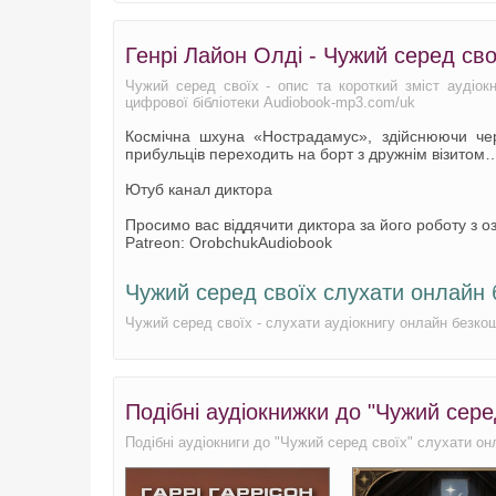
Генрі Лайон Олді - Чужий серед св
Чужий серед своїх - опис та короткий зміст аудіок
цифрової бібліотеки Audiobook-mp3.com/uk
Космічна шхуна «Нострадамус», здійснюючи черго
прибульців переходить на борт з дружнім візитом
Ютуб канал диктора
Просимо вас віддячити диктора за його роботу з оз
Patreon: OrobchukAudiobook
Чужий серед своїх слухати онлайн
Чужий серед своїх - слухати аудіокнигу онлайн безкош
Подібні аудіокнижки до "Чужий сере
Подібні аудіокниги до "Чужий серед своїх" слухати он