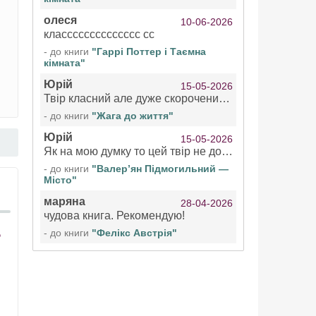
олеся
10-06-2026
класссссссссссссс сс
- до книги
"Гаррі Поттер і Таємна
кімната"
Юрій
15-05-2026
Твір класний але дуже скорочений якщо вже озвучуєте то бажано цілі твори
- до книги
"Жага до життя"
Юрій
15-05-2026
Як на мою думку то цей твір не дотягує бути у топ 100 аудіокниг
- до книги
"Валер’ян Підмогильний —
Місто"
маряна
28-04-2026
чудова книга. Рекомендую!
- до книги
"Фелікс Австрія"