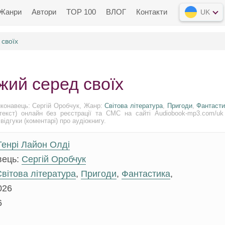
Жанри
Автори
TOP 100
ВЛОГ
Контакти
UK
 своїх
жий серед своїх
конавець: Сергій Оробчук, Жанр:
Світова література
,
Пригоди
,
Фантасти
екст) онлайн без реєстрації та СМС на сайті Audiobook-mp3.com/uk
відгуки (коментарі) про аудіокнигу.
Генрі Лайон Олді
вець:
Сергій Оробчук
вітова література
,
Пригоди
,
Фантастика
,
026
6