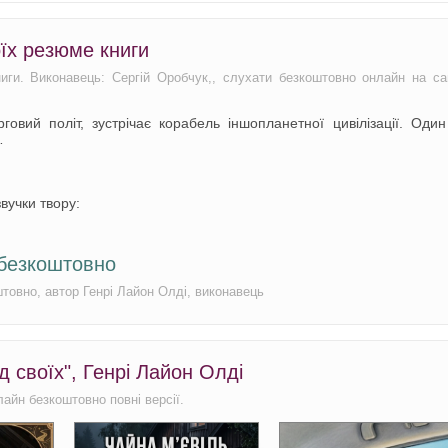
оїх резюме книги
ниги. Виконавець: Сергій Оробчук,, слухати безкоштовно онлайн на са
вий політ, зустрічає корабель іншопланетної цивілізації. Один
…
вучки твору:
 безкоштовно
товно, автор Генрі Лайон Олді, виконавець
д своїх", Генрі Лайон Олді
лайн безкоштовно повні версії.