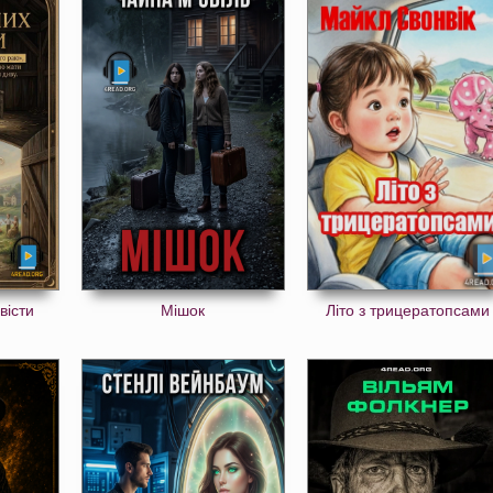
вісти
Мішок
Літо з трицератопсами