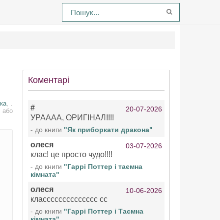
Коментарі
ка
, .
#
20-07-2026
 або
УРАААА, ОРИГІНАЛ!!!!
- до книги
"Як приборкати дракона"
олеся
03-07-2026
клас! це просто чудо!!!!
- до книги
"Гаррі Поттер і таємна
кімната"
олеся
10-06-2026
класссссссссссссс сс
- до книги
"Гаррі Поттер і Таємна
кімната"