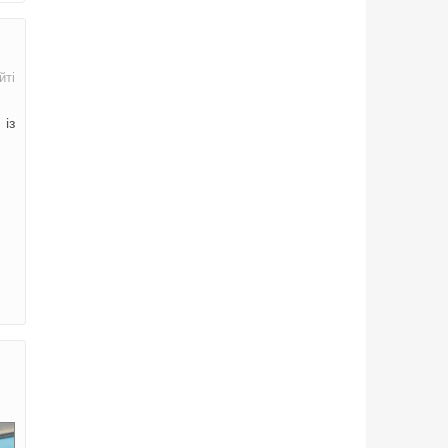
йті
 із