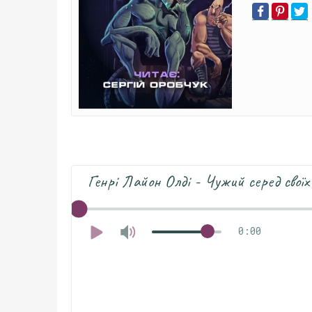
Генрі Лайон Олді - Чужий серед своїх
0:00