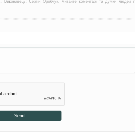
х, Виконавець: Сергій Оробчук, Читайте коментарі та думки людей 
Send