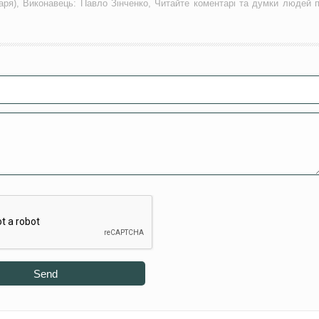
каря), Виконавець: Павло Зінченко, Читайте коментарі та думки людей 
Send