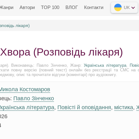
Жанри
Автори
TOP 100
ВЛОГ
Контакти
UK
зповідь лікаря)
Хвора (Розповідь лікаря)
каря). Виконавець: Павло Зінченко, Жанр:
Українська література
,
Пові
хати повну версію (повний текст) онлайн без реєстрації та СМС на с
дмову, опис та прочитати відгуки (коментарі) про аудіокнигу.
Микола Костомаров
вець:
Павло Зінченко
країнська література
,
Повісті й оповідання
,
містика
,
026
4