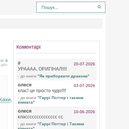
Коментарі
сті й
#
20-07-2026
айті
УРАААА, ОРИГІНАЛ!!!!
- до книги
"Як приборкати дракона"
олеся
03-07-2026
клас! це просто чудо!!!!
- до книги
"Гаррі Поттер і таємна
Жахи
,
кімната"
олеся
10-06-2026
класссссссссссссс сс
- до книги
"Гаррі Поттер і Таємна
кімната"