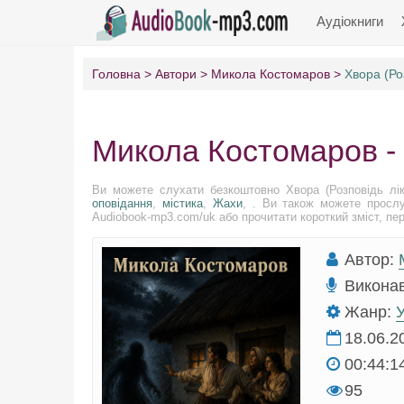
Аудіокниги
Головна
Автори
Микола Костомаров
Хвора (Ро
Микола Костомаров - 
Ви можете слухати безкоштовно Хвора (Розповідь лі
оповідання
,
містика
,
Жахи
, . Ви також можете прослу
Audiobook-mp3.com/uk або прочитати короткий зміст, пере
Автор:
Викона
Жанр:
У
18.06.2
00:44:1
95