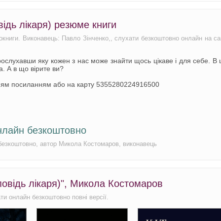
ідь лікаря) резюме книги
діокниги. Виконавець: Павло Зінченко,, слухати безкоштовно онлайн на са
рослухавши яку кожен з нас може знайти щось цікаве і для себе. В 
ка. А в що вірите ви?
ням посиланням або на карту 5355280224916500
онлайн безкоштовно
н безкоштовно, автор Микола Костомаров, виконавець
повідь лікаря)", Микола Костомаров
ати онлайн безкоштовно повні версії.