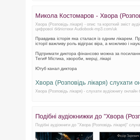
Микола Костомаров - Хвора (Розпов
Хвора (Розповідь лікаря) - опис та короткий зміст ау
цифрової бібліотеки Audiobook-mp3.com/uk
Правдива історія яка сталася із одним лікарем. П
історії важливу роль відіграє віра, а можливо і нау
Підтримати диктора фінансово можна за посилан
Теги# Містика, хвороби, мерці, лікарі
Ютуб канал диктора
Хвора (Розповідь лікаря) слухати 
Хвора (Розповідь лікаря) - слухати аудіокнигу онлай
Подібні аудіокнижки до "Хвора (Роз
Подібні аудіокниги до "Хвора (Розповідь лікаря)" слух