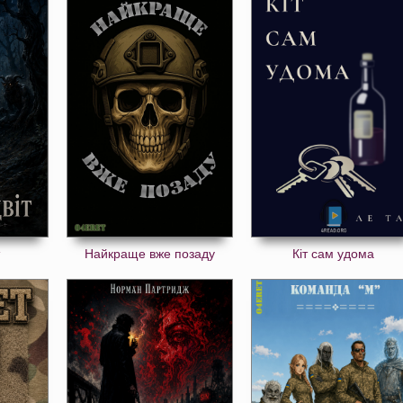
Найкраще вже позаду
Кіт сам удома