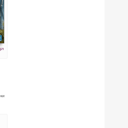
іл
еки