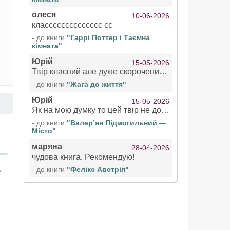
олеся
10-06-2026
класссссссссссссс сс
- до книги
"Гаррі Поттер і Таємна
кімната"
Юрій
15-05-2026
Твір класний але дуже скорочений якщо вже озвучуєте то бажано цілі твори
- до книги
"Жага до життя"
Юрій
15-05-2026
Як на мою думку то цей твір не дотягує бути у топ 100 аудіокниг
- до книги
"Валер’ян Підмогильний —
Місто"
маряна
28-04-2026
чудова книга. Рекомендую!
- до книги
"Фелікс Австрія"