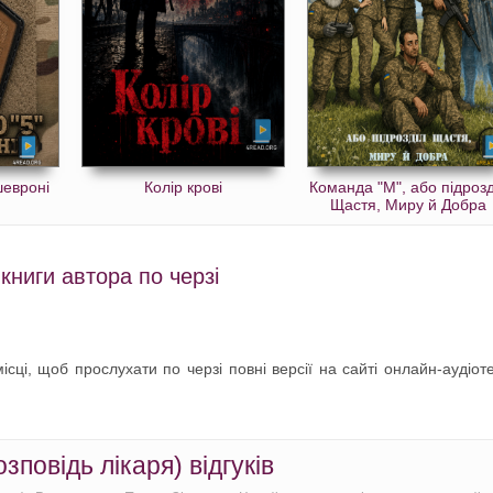
шевроні
Колір крові
Команда "М", або підрозд
Щастя, Миру й Добра
книги автора по черзі
сці, щоб прослухати по черзі повні версії на сайті онлайн-аудіот
повідь лікаря) відгуків