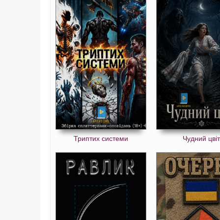
Триптих системи
Чудний цвіт