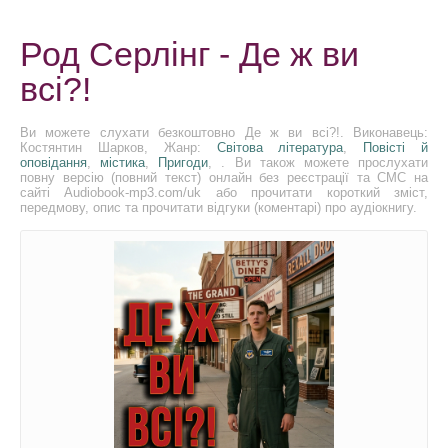
Род Серлінг - Де ж ви
всі?!
Ви можете слухати безкоштовно Де ж ви всі?!. Виконавець:
Костянтин Шарков, Жанр:
Світова література
,
Повісті й
оповідання
,
містика
,
Пригоди
, . Ви також можете прослухати
повну версію (повний текст) онлайн без реєстрації та СМС на
сайті Audiobook-mp3.com/uk або прочитати короткий зміст,
передмову, опис та прочитати відгуки (коментарі) про аудіокнигу.