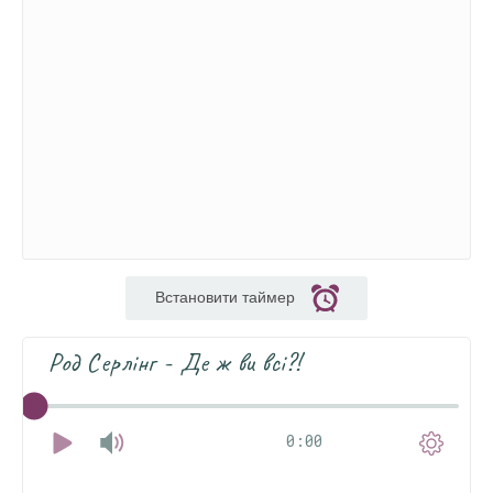
Встановити таймер
Род Серлінг - Де ж ви всі?!
0:00