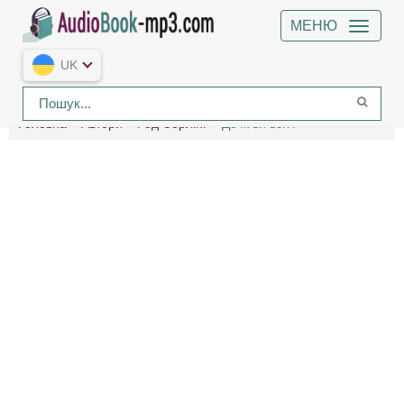
МЕНЮ
UK
Головна
Автори
Род Серлінг
Де ж ви всі?!