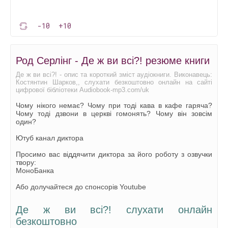
-10
+10
Род Серлінг - Де ж ви всі?! резюме книги
Де ж ви всі?! - опис та короткий зміст аудіокниги. Виконавець:
Костянтин Шарков,, слухати безкоштовно онлайн на сайті
цифрової бібліотеки Audiobook-mp3.com/uk
Чому нікого немає? Чому при тоді кава в кафе гаряча?
Чому тоді дзвони в церкві гомонять? Чому він зовсім
один?
Ютуб канал диктора
Просимо вас віддячити диктора за його роботу з озвучки
твору:
МоноБанка
Або долучайтеся до спонсорів Youtube
Де ж ви всі?! слухати онлайн
безкоштовно