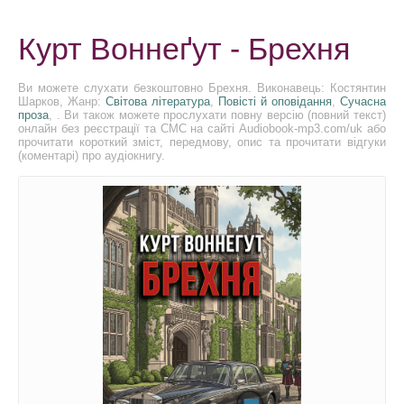
Курт Воннеґут - Брехня
Ви можете слухати безкоштовно Брехня. Виконавець: Костянтин
Шарков, Жанр:
Світова література
,
Повісті й оповідання
,
Сучасна
проза
, . Ви також можете прослухати повну версію (повний текст)
онлайн без реєстрації та СМС на сайті Audiobook-mp3.com/uk або
прочитати короткий зміст, передмову, опис та прочитати відгуки
(коментарі) про аудіокнигу.