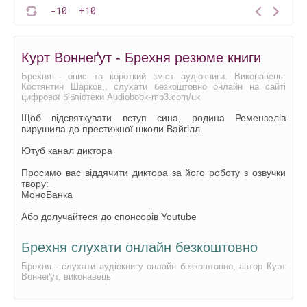
-10
+10
Курт Воннеґут - Брехня резюме книги
Брехня - опис та короткий зміст аудіокниги. Виконавець:
Костянтин Шарков,, слухати безкоштовно онлайн на сайті
цифрової бібліотеки Audiobook-mp3.com/uk
Щоб відсвяткувати вступ сина, родина Ремензелів
вирушила до престижної школи Вайгілл.
Ютуб канал диктора
Просимо вас віддячити диктора за його роботу з озвучки
твору:
МоноБанка
Або долучайтеся до спонсорів Youtube
Брехня слухати онлайн безкоштовно
Брехня - слухати аудіокнигу онлайн безкоштовно, автор Курт
Воннеґут, виконавець