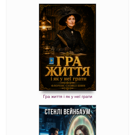
Гра життя і як у неї грати