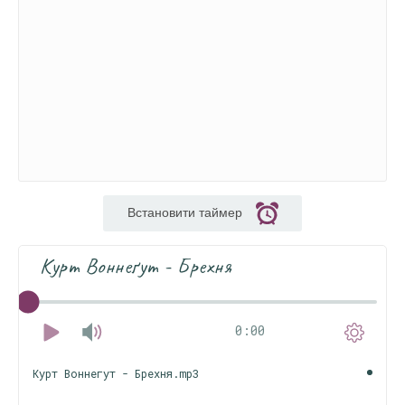
Встановити таймер
Курт Воннеґут - Брехня
0:00
Курт Воннегут - Брехня.mp3