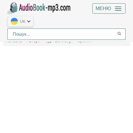
МЕНЮ
UK
Головна
Автори
Курт Воннеґут
Брехня