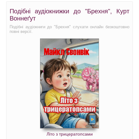
Подібні аудіокнижки до "Брехня", Курт
Воннеґут
Подібні аудіокниги до "Брехня" слухати онлайн безкоштовно
повні версії.
Літо з трицератопсами