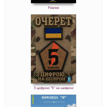
Равлик
З цифрою "5" на шевроні