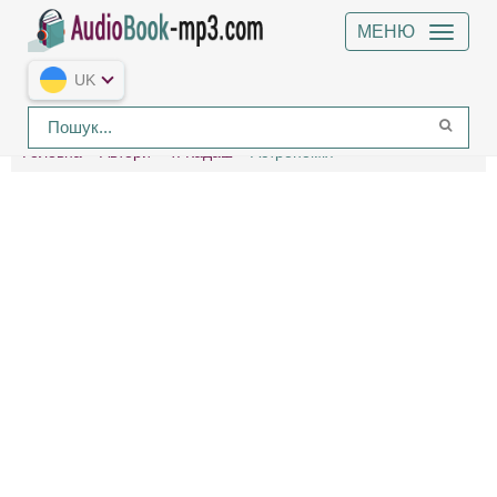
МЕНЮ
UK
Головна
Автори
Т. Кадаш
Астрономія