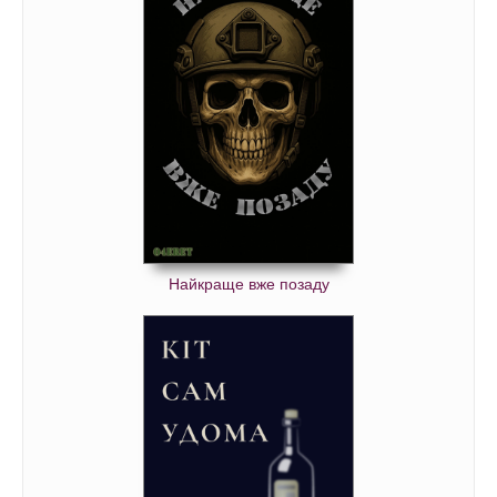
Найкраще вже позаду