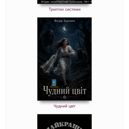
44 Що таке зодіак.mp3
Триптих системи
45 Астрономія й астрологія.mp3
46 Уперед до зірок.mp3
47 Епілог.mp3
Чудний цвіт