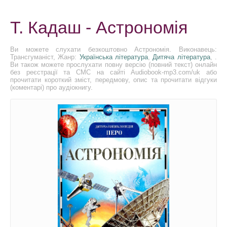
Т. Кадаш - Астрономія
Ви можете слухати безкоштовно Астрономія. Виконавець:
Трансгуманіст, Жанр:
Українська література
,
Дитяча література
, .
Ви також можете прослухати повну версію (повний текст) онлайн
без реєстрації та СМС на сайті Audiobook-mp3.com/uk або
прочитати короткий зміст, передмову, опис та прочитати відгуки
(коментарі) про аудіокнигу.