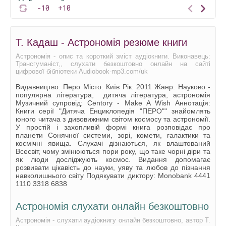
16 Венера.mp3
-10
+10
17 Земля і Місяць.mp3
18 Марс.mp3
Т. Кадаш - Астрономія резюме книги
19 Юпітер.mp3
Астрономія - опис та короткий зміст аудіокниги. Виконавець:
Трансгуманіст,, слухати безкоштовно онлайн на сайті
20 Сатурн.mp3
цифрової бібліотеки Audiobook-mp3.com/uk
21 Уран.mp3
Видавництво: Перо Місто: Київ Рік: 2011 Жанр: Науково -
популярна література, дитяча література, астрономія
22 Нептун.mp3
Музичний супровід: Centory - Make A Wish Аннотація:
Книги серії "Дитяча Енциклопедія "ПЕРО"" знайомлять
23 Таємничий Плутон.mp3
юного читача з дивовижним світом космосу та астрономії.
У простій і захопливій формі книга розповідає про
24 Астероїди.mp3
планети Сонячної системи, зорі, комети, галактики та
космічні явища. Слухачі дізнаються, як влаштований
25 Комети.mp3
Всесвіт, чому змінюються пори року, що таке чорні діри та
як люди досліджують космос. Видання допомагає
26 IV Життя зірок.mp3
розвивати цікавість до науки, уяву та любов до пізнання
навколишнього світу Подякувати диктору: Monobank 4441
27 Як народжуються зірки.mp3
1110 3318 6838
28 Космічні чудеса.mp3
Астрономія слухати онлайн безкоштовно
29 Планети біля далекиз зірок.mp3
Астрономія - слухати аудіокнигу онлайн безкоштовно, автор Т.