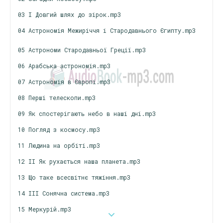
03 І Довгий шлях до зірок.mp3
04 Астрономія Межиріччя і Стародавнього Єгипту.mp3
05 Астрономи Стародавньої Греції.mp3
06 Арабська астрономія.mp3
07 Астрономія в Європі.mp3
08 Перші телескопи.mp3
09 Як спостерігають небо в наші дні.mp3
10 Погляд з космосу.mp3
11 Людина на орбіті.mp3
12 II Як рухається наша планета.mp3
13 Що таке всесвітнє тяжіння.mp3
14 III Сонячна система.mp3
15 Меркурій.mp3