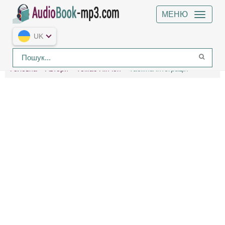
МЕНЮ
UK
Головна
Автори
Томас Пінчон
Таємна інтеграція