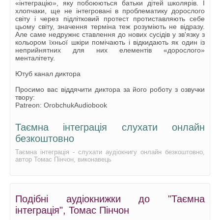
«інтеграцію», яку побоюються батьки дітей школярів. І
хлопчаки, ще не інтегровані в проблематику дорослого
світу і через підлітковий протест протиставляють себе
цьому світу, значення терміна теж розуміють не відразу.
Але саме недружнє ставлення до нових сусідів у зв'язку з
кольором їхньої шкіри помічають і відкидають як один із
неприйнятних для них елементів «дорослого»
менталітету.
Ютуб канал диктора
Просимо вас віддячити диктора за його роботу з озвучки
твору:
Patreon: OrobchukAudiobook
Таємна інтеграція слухати онлайн
безкоштовно
Таємна інтеграція - слухати аудіокнигу онлайн безкоштовно,
автор Томас Пінчон, виконавець
Подібні аудіокнижки до "Таємна
інтеграція", Томас Пінчон