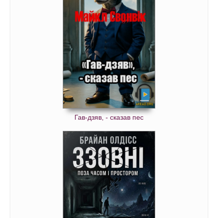
Гав-дзяв, - сказав пес