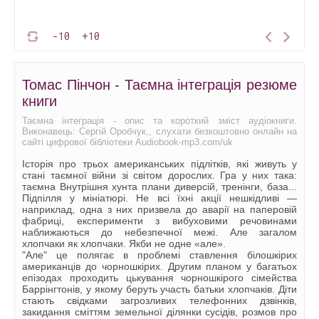
-10
+10
Томас Пінчон - Таємна інтеграція резюме
книги
Таємна інтеграція - опис та короткий зміст аудіокниги.
Виконавець: Сергій Оробчук,, слухати безкоштовно онлайн на
сайті цифрової бібліотеки Audiobook-mp3.com/uk
Історія про трьох американських підлітків, які живуть у
стані таємної війни зі світом дорослих. Гра у них така:
таємна Внутрішня хунта плани диверсій, тренінги, база...
Підпілля у мініатюрі. Не всі їхні акції нешкідливі —
наприклад, одна з них призвела до аварії на паперовій
фабриці, експерименти з вибуховими речовинами
наближаються до небезпечної межі. Але загалом
хлопчаки як хлопчаки. Якби не одне «але».
"Але" це полягає в проблемі ставлення білошкірих
американців до чорношкірих. Другим планом у багатьох
епізодах проходить цькування чорношкірого сімейства
Баррінгтонів, у якому беруть участь батьки хлопчаків. Діти
стають свідками загрозливих телефонних дзвінків,
закидання сміттям земельної ділянки сусідів, розмов про