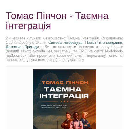
Томас Пінчон - Таємна
інтеграція
Ви можете слухати безкоштовно Таємна інтеграція. Виконавець:
Сергій Оробчук, Жанр:
Світова література
,
Повісті й оповідання
,
Детектив
,
Пригоди
, . Ви також можете прослухати повну версію
(повний текст) онлайн без реєстрації та СМС на сайті Audiobook-
mp3.com/uk або прочитати короткий зміст, передмову, опис та
прочитати відгуки (коментарі) про аудіокнигу.