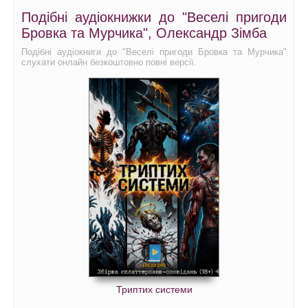
Подібні аудіокнижки до "Веселі пригоди
Бровка та Мурчика", Олександр Зімба
Подібні аудіокниги до "Веселі пригоди Бровка та Мурчика"
слухати онлайн безкоштовно повні версії.
Триптих системи