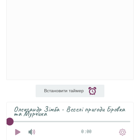
Встановити таймер
Олександр Зімба - Веселі пригоди Бровка
та Мурчика
0:00