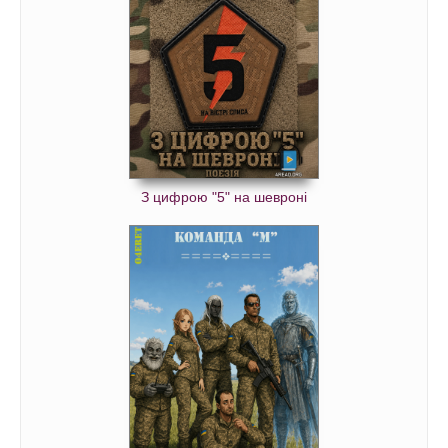
З цифрою "5" на шевроні