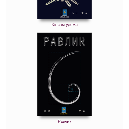
Кіт сам удома
Равлик