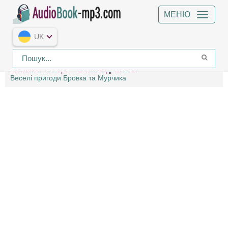
МЕНЮ
UK
Головна
Автори
Олександр Зімба
Веселі пригоди Бровка та Мурчика