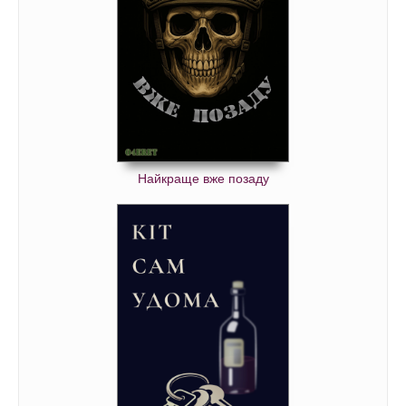
Найкраще вже позаду