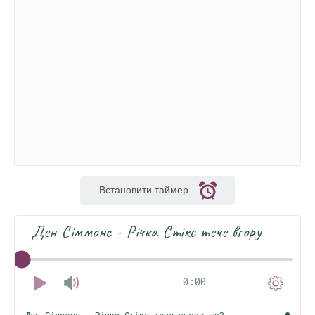
Встановити таймер
Ден Сіммонс - Річка Стікс тече вгору
0:00
Ден Сіммонс - Річка Стікс тече вгору.mp3