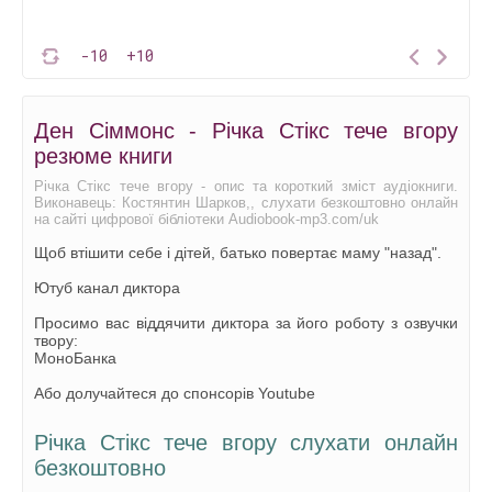
-10
+10
Ден Сіммонс - Річка Стікс тече вгору
резюме книги
Річка Стікс тече вгору - опис та короткий зміст аудіокниги.
Виконавець: Костянтин Шарков,, слухати безкоштовно онлайн
на сайті цифрової бібліотеки Audiobook-mp3.com/uk
Щоб втішити себе і дітей, батько повертає маму "назад".
Ютуб канал диктора
Просимо вас віддячити диктора за його роботу з озвучки
твору:
МоноБанка
Або долучайтеся до спонсорів Youtube
Річка Стікс тече вгору слухати онлайн
безкоштовно