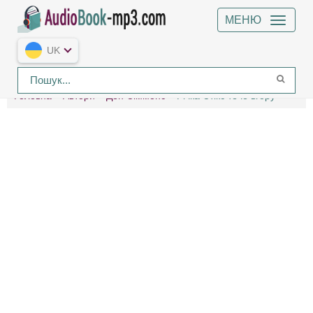
МЕНЮ
UK
Головна
Автори
Ден Сіммонс
Річка Стікс тече вгору