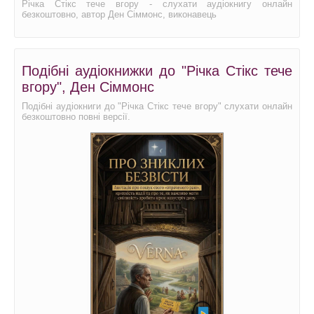
Річка Стікс тече вгору - слухати аудіокнигу онлайн
безкоштовно, автор Ден Сіммонс, виконавець
Подібні аудіокнижки до "Річка Стікс тече
вгору", Ден Сіммонс
Подібні аудіокниги до "Річка Стікс тече вгору" слухати онлайн
безкоштовно повні версії.