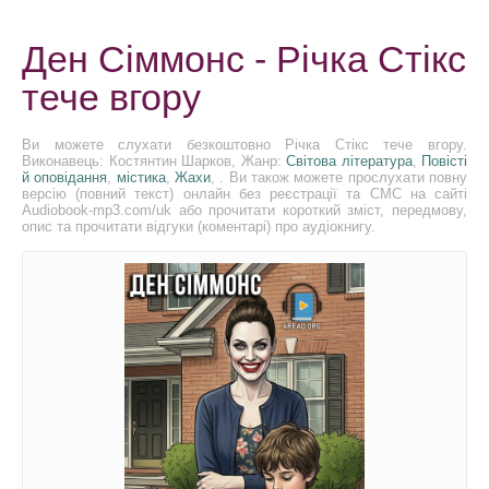
Ден Сіммонс - Річка Стікс
тече вгору
Ви можете слухати безкоштовно Річка Стікс тече вгору.
Виконавець: Костянтин Шарков, Жанр:
Світова література
,
Повісті
й оповідання
,
містика
,
Жахи
, . Ви також можете прослухати повну
версію (повний текст) онлайн без реєстрації та СМС на сайті
Audiobook-mp3.com/uk або прочитати короткий зміст, передмову,
опис та прочитати відгуки (коментарі) про аудіокнигу.