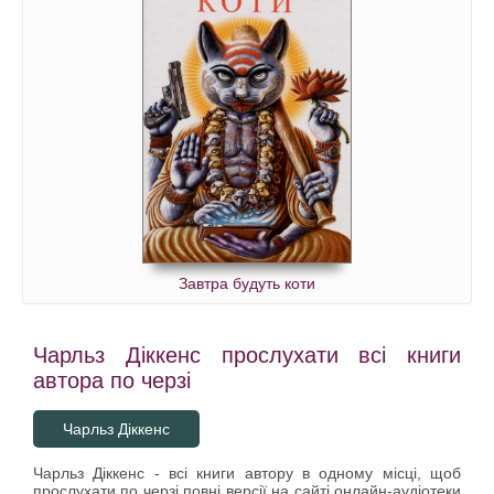
Завтра будуть коти
Чарльз Діккенс прослухати всі книги
автора по черзі
Чарльз Діккенс
Чарльз Діккенс - всі книги автору в одному місці, щоб
прослухати по черзі повні версії на сайті онлайн-аудіотеки