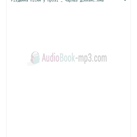
Різдвяна пісня у прозі _ Чарльз Діккенс.m4a