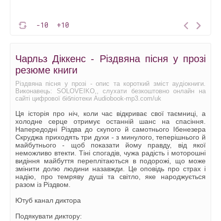
-10
+10
Чарльз Діккенс - Різдвяна пісня у прозі
резюме книги
Різдвяна пісня у прозі - опис та короткий зміст аудіокниги.
Виконавець: SOLOVEIKO,, слухати безкоштовно онлайн на
сайті цифрової бібліотеки Audiobook-mp3.com/uk
Ця історія про ніч, коли час відкриває свої таємниці, а
холодне серце отримує останній шанс на спасіння.
Напередодні Різдва до скупого й самотнього Ібенезера
Скруджа приходять три духи - з минулого, теперішнього й
майбутнього - щоб показати йому правду, від якої
неможливо втекти. Тіні спогадів, чужа радість і моторошні
видіння майбуття переплітаються в подорожі, що може
змінити долю людини назавжди. Це оповідь про страх і
надію, про темряву душі та світло, яке народжується
разом із Різдвом.
Ютуб канал диктора
Подякувати диктору: