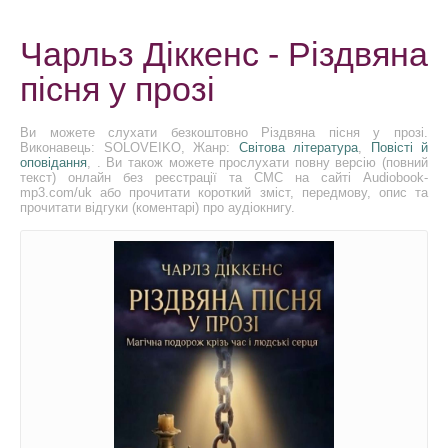
Чарльз Діккенс - Різдвяна
пісня у прозі
Ви можете слухати безкоштовно Різдвяна пісня у прозі.
Виконавець: SOLOVEIKO, Жанр:
Світова література
,
Повісті й
оповідання
, . Ви також можете прослухати повну версію (повний
текст) онлайн без реєстрації та СМС на сайті Audiobook-
mp3.com/uk або прочитати короткий зміст, передмову, опис та
прочитати відгуки (коментарі) про аудіокнигу.