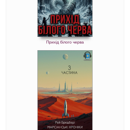
Прихід білого черва