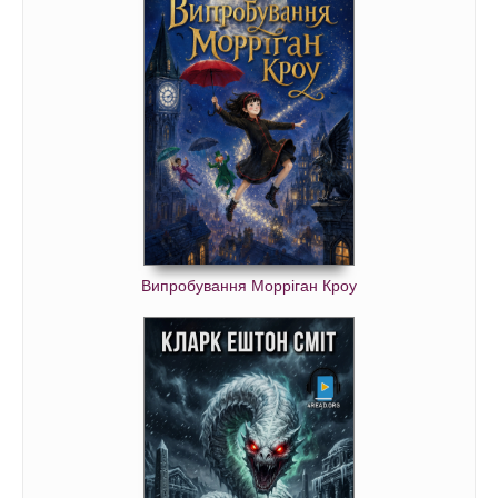
Випробування Морріган Кроу