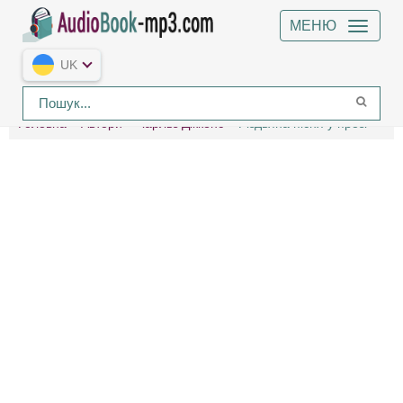
МЕНЮ
UK
Головна
Автори
Чарльз Діккенс
Різдвяна пісня у прозі