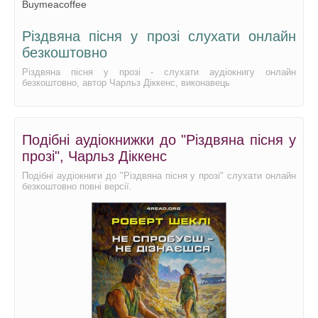
Buymeacoffee
Різдвяна пісня у прозі слухати онлайн
безкоштовно
Різдвяна пісня у прозі - слухати аудіокнигу онлайн
безкоштовно, автор Чарльз Діккенс, виконавець
Подібні аудіокнижки до "Різдвяна пісня у
прозі", Чарльз Діккенс
Подібні аудіокниги до "Різдвяна пісня у прозі" слухати онлайн
безкоштовно повні версії.