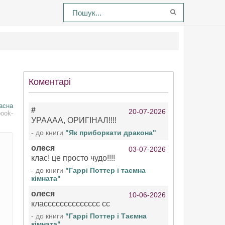
Коментарі
асна
#
20-07-2026
book-
УРАААА, ОРИГІНАЛ!!!!
- до книги
"Як приборкати дракона"
олеся
03-07-2026
клас! це просто чудо!!!!
- до книги
"Гаррі Поттер і таємна
кімната"
олеся
10-06-2026
класссссссссссссс сс
- до книги
"Гаррі Поттер і Таємна
кімната"