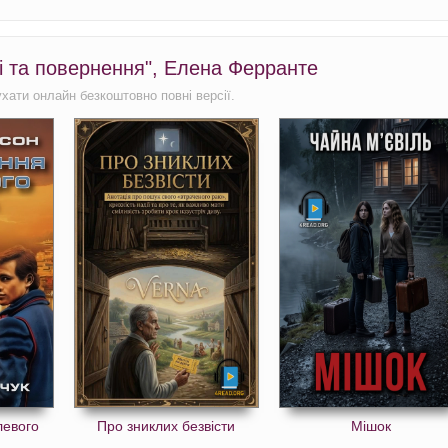
ечі та повернення", Елена Ферранте
ухати онлайн безкоштовно повні версії.
левого
Про зниклих безвісти
Мішок