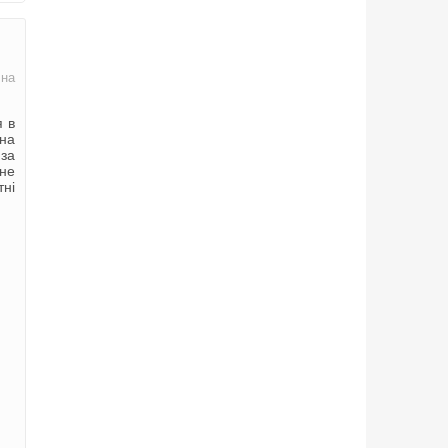
 на
я в
ена
 за
 не
тні