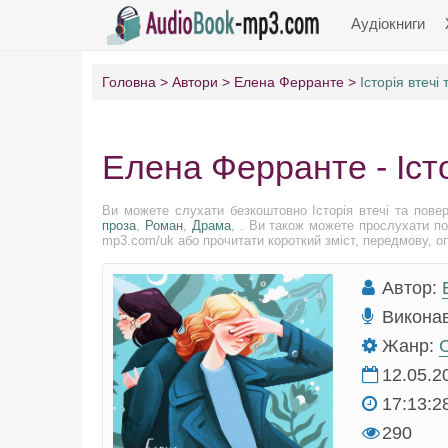
Аудіокниги
Головна
Автори
Елена Ферранте
Історія втечі
Елена Ферранте - Іст
Ви можете слухати безкоштовно Історія втечі та пове
проза
,
Роман
,
Драмa
, . Ви також можете прослухати по
mp3.com/uk або прочитати короткий зміст, передмову, опи
Автор:
Викона
Жанр:
С
12.05.2
17:13:2
290