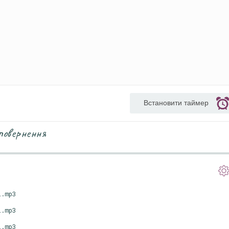
Встановити таймер
повернення
і.mp3
і.mp3
і.mp3