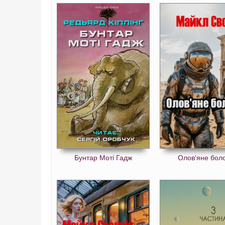
Бунтар Моті Гадж
Олов'яне бол