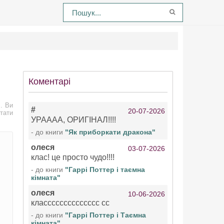
Коментарі
 . Ви
#
20-07-2026
тати
УРАААА, ОРИГІНАЛ!!!!
- до книги
"Як приборкати дракона"
олеся
03-07-2026
клас! це просто чудо!!!!
- до книги
"Гаррі Поттер і таємна
кімната"
олеся
10-06-2026
класссссссссссссс сс
- до книги
"Гаррі Поттер і Таємна
кімната"