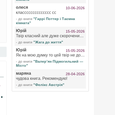
олеся
10-06-2026
класссссссссссссс сс
- до книги
"Гаррі Поттер і Таємна
кімната"
Юрій
15-05-2026
Твір класний але дуже скорочений якщо вже озвучуєте то бажано цілі твори
- до книги
"Жага до життя"
Юрій
15-05-2026
Як на мою думку то цей твір не дотягує бути у топ 100 аудіокниг
- до книги
"Валер’ян Підмогильний —
Місто"
маряна
28-04-2026
чудова книга. Рекомендую!
- до книги
"Фелікс Австрія"