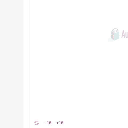
-10
+10