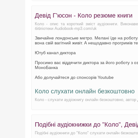
Девід Г'юсон - Коло резюме книги
Коло - опис та короткий зміст аудіокниги. Виконав
бібліотеки Audiobook-mp3.com/uk
Звичайне лондонське метро. Мелані їде на роботу.
вона свій вагітний живіт. А нещодавно прогримів те
Ютуб канал диктора
Просимо вас віддячити диктора за його роботу з оз
МоноБанка
Або долучайтеся до спонсорів Youtube
Коло слухати онлайн безкоштовно
Коло - слухати аудіокнигу онлайн безкоштовно, автор 
Подібні аудіокнижки до "Коло", Деві
Подібні аудіокниги до "Коло" слухати онлайн безкоштов