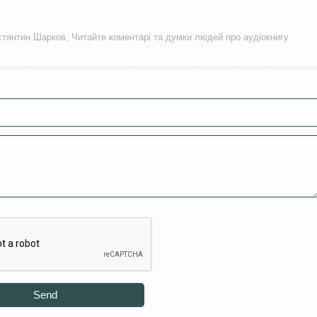
остянтин Шарков, Читайте коментарі та думки людей про аудіокнигу
Send