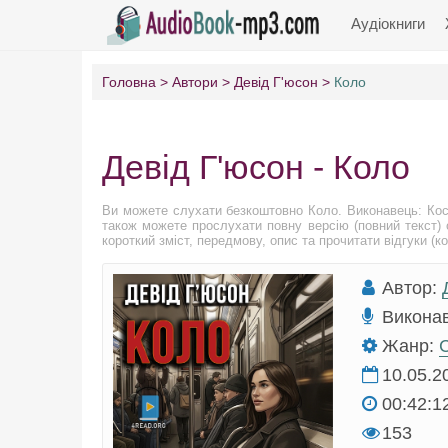
Аудіокниги
Головна
Автори
Девід Г'юсон
Коло
Девід Г'юсон - Коло
Ви можете слухати безкоштовно Коло. Виконавець: Ко
також можете прослухати повну версію (повний текст) 
короткий зміст, передмову, опис та прочитати відгуки (ко
Автор:
Викона
Жанр:
С
10.05.2
00:42:1
153