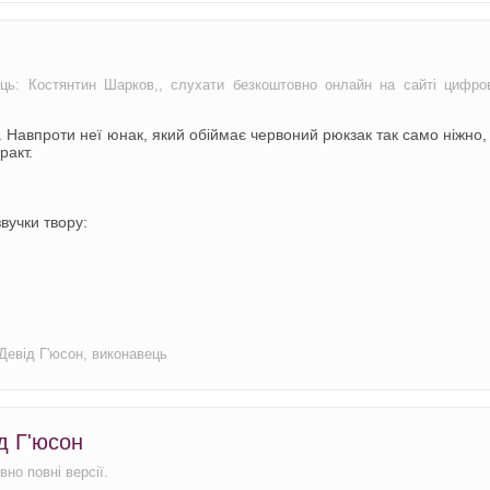
ець: Костянтин Шарков,, слухати безкоштовно онлайн на сайті цифро
 Навпроти неї юнак, який обіймає червоний рюкзак так само ніжно,
ракт.
вучки твору:
Девід Г'юсон, виконавець
д Г'юсон
но повні версії.