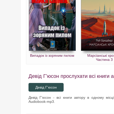
Випадок із зоряним пилом
Марсіанські хро
Частина 3
Девід Г'юсон прослухати всі книги а
Девід Г'юсон
Девід Г'юсон - всі книги автору в одному місці
Audiobook-mp3.