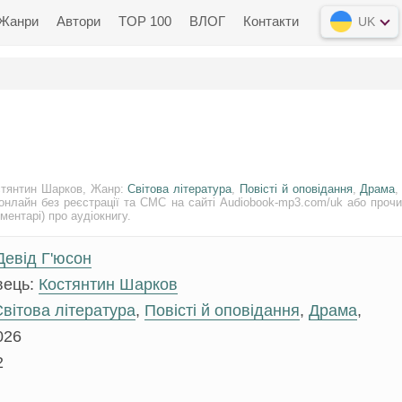
Жанри
Автори
TOP 100
ВЛОГ
Контакти
UK
стянтин Шарков, Жанр:
Світова література
,
Повісті й оповідання
,
Драмa
,
онлайн без реєстрації та СМС на сайті Audiobook-mp3.com/uk або прочи
ментарі) про аудіокнигу.
Девід Г'юсон
вець:
Костянтин Шарков
вітова література
,
Повісті й оповідання
,
Драмa
,
026
2