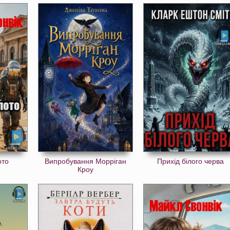
ото
Випробування Морріган
Прихід білого черва
Кроу