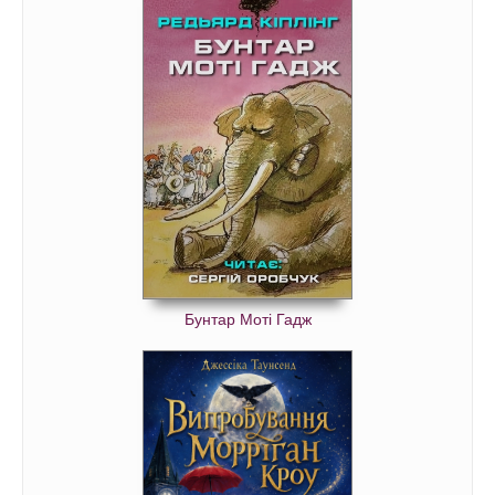
Бунтар Моті Гадж