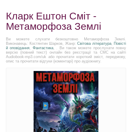
Кларк Ештон Сміт -
Метаморфоза Землі
Ви можете слухати безкоштовно Метаморфоза Землі.
Виконавець: Костянтин Шарков, Жанр:
Світова література
,
Повісті
й оповідання
,
Фантастика
, . Ви також можете прослухати повну
версію (повний текст) онлайн без реєстрації та СМС на сайті
Audiobook-mp3.com/uk або прочитати короткий зміст, передмову,
опис та прочитати відгуки (коментарі) про аудіокнигу.