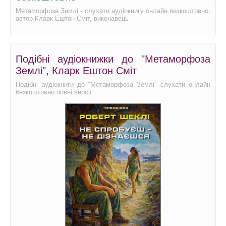
Метаморфоза Землі - слухати аудіокнигу онлайн безкоштовно,
автор Кларк Ештон Сміт, виконавець
Подібні аудіокнижки до "Метаморфоза
Землі", Кларк Ештон Сміт
Подібні аудіокниги до "Метаморфоза Землі" слухати онлайн
безкоштовно повні версії.