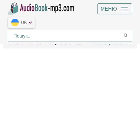
МЕНЮ
UK
Головна
Автори
Кларк Ештон Сміт
Метаморфоза Землі