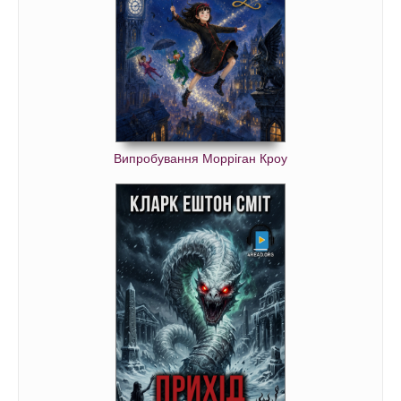
Випробування Морріган Кроу