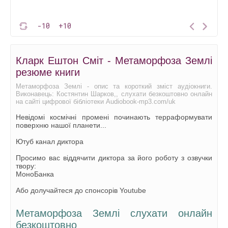
-10
+10
Кларк Ештон Сміт - Метаморфоза Землі
резюме книги
Метаморфоза Землі - опис та короткий зміст аудіокниги.
Виконавець: Костянтин Шарков,, слухати безкоштовно онлайн
на сайті цифрової бібліотеки Audiobook-mp3.com/uk
Невідомі космічні промені починають терраформувати
поверхню нашої планети...
Ютуб канал диктора
Просимо вас віддячити диктора за його роботу з озвучки
твору:
МоноБанка
Або долучайтеся до спонсорів Youtube
Метаморфоза Землі слухати онлайн
безкоштовно