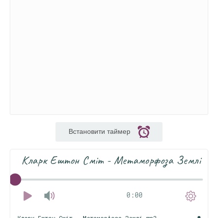
Встановити таймер
Кларк Ештон Сміт - Метаморфоза Землі
0:00
Кларк Ештон Сміт - Метаморфоза Землі.mp3