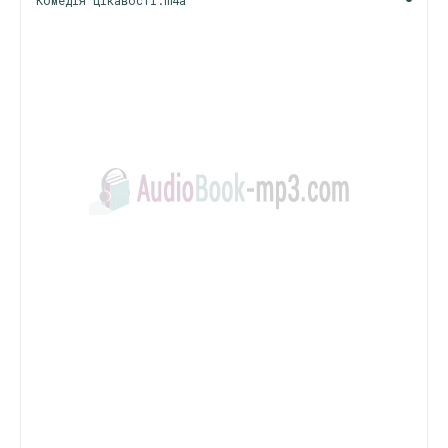
Комедія цікавості.m4a