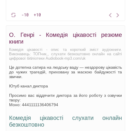
-10
+10
О. Генрі - Комедія цікавості резюме
книги
Комедія цікавості - опис та короткий зміст аудіокниги.
Виконавець: ТОПчик,, слухати безкоштовно онлайн на сайті
цифрової бібліотеки Audiobook-mp3.com/uk
Це дотепна сатира на людську ваду — нездорову цікавість
до чужих трагедій, приховану за маскою байдужості та
звички.
Ютуб канал диктора
Просимо вас віддячити диктора за його роботу з озвучки
твору:
Моно: 4441111136406794
Комедія цікавості слухати онлайн
безкоштовно