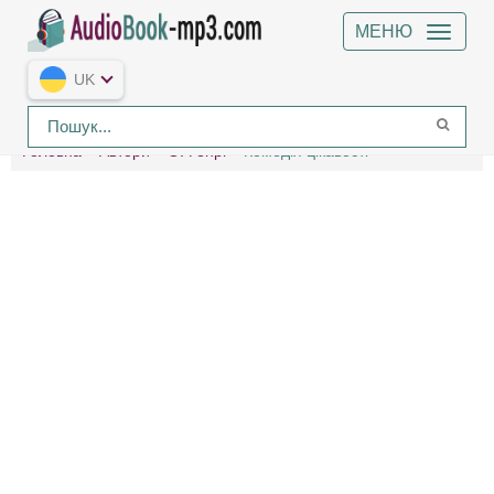
МЕНЮ
UK
Головна
Автори
О. Генрі
Комедія цікавості