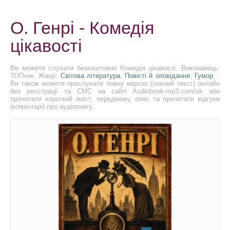
О. Генрі - Комедія
цікавості
Ви можете слухати безкоштовно Комедія цікавості. Виконавець:
ТОПчик, Жанр:
Світова література
,
Повісті й оповідання
,
Гумор
, .
Ви також можете прослухати повну версію (повний текст) онлайн
без реєстрації та СМС на сайті Audiobook-mp3.com/uk або
прочитати короткий зміст, передмову, опис та прочитати відгуки
(коментарі) про аудіокнигу.