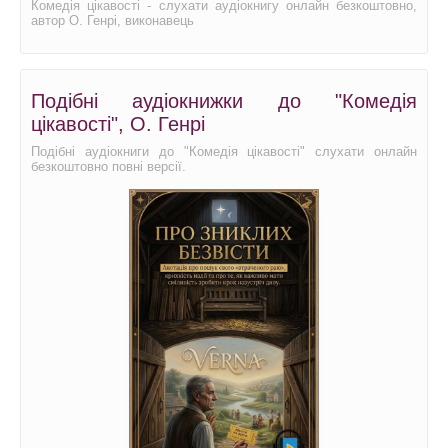
Комедія цікавості - слухати аудіокнигу онлайн безкоштовно,
автор О. Генрі, виконавець
Подібні аудіокнижки до "Комедія
цікавості", О. Генрі
Подібні аудіокниги до "Комедія цікавості" слухати онлайн
безкоштовно повні версії.