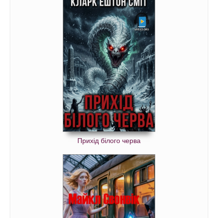
Прихід білого черва