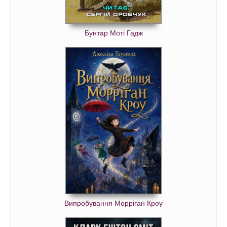
Бунтар Моті Гадж
Випробування Морріган Кроу