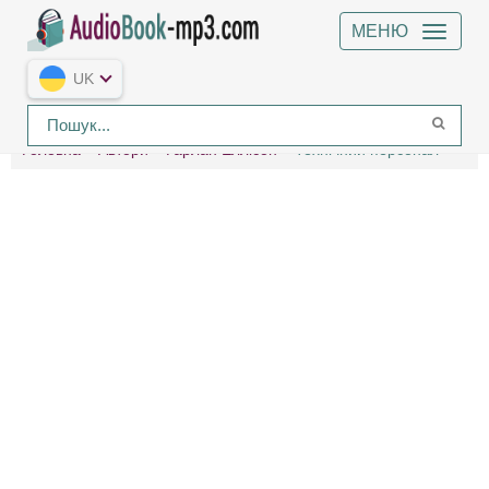
МЕНЮ
UK
Головна
Автори
Гарлан Еллісон
Технічний персонал