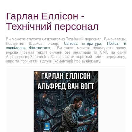
Гарлан Еллісон -
Технічний персонал
Ви можете слухати безкоштовно Технічний персонал. Виконавець:
Костянтин Шарков, Жанр:
Світова література
,
Повісті й
оповідання
,
Фантастика
, . Ви також можете прослухати повну
версію (повний текст) онлайн без реєстрації та СМС на сайті
Audiobook-mp3.com/uk або прочитати короткий зміст, передмову,
опис та прочитати відгуки (коментарі) про аудіокнигу.