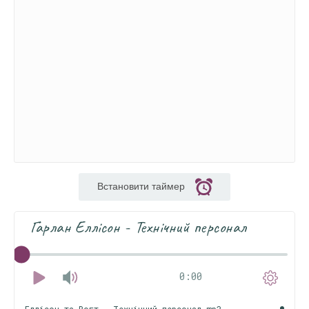
Встановити таймер
Гарлан Еллісон - Технічний персонал
0:00
Еллісон та Вогт - Технічний персонал.mp3