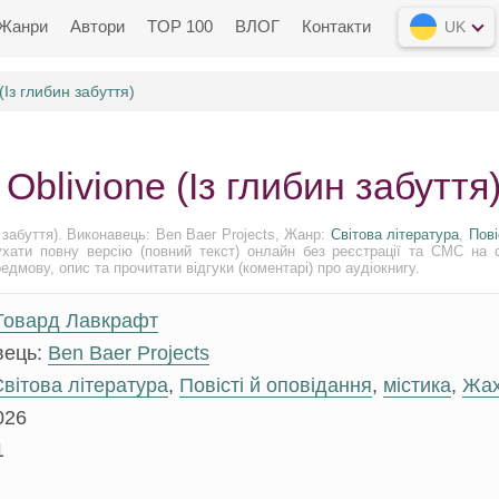
Жанри
Автори
TOP 100
ВЛОГ
Контакти
UK
(Із глибин забуття)
Oblivione (Із глибин забуття
 забуття). Виконавець: Ben Baer Projects, Жанр:
Світова література
,
Пові
хати повну версію (повний текст) онлайн без реєстрації та СМС на с
дмову, опис та прочитати відгуки (коментарі) про аудіокнигу.
Говард Лавкрафт
вець:
Ben Baer Projects
вітова література
,
Повісті й оповідання
,
містика
,
Жа
026
1