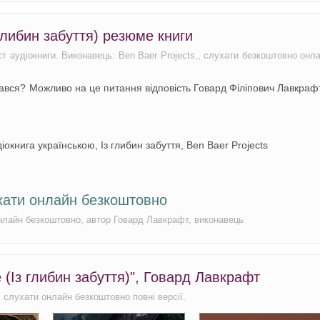
 глибин забуття) резюме книги
міст аудіокниги. Виконавець: Ben Baer Projects,, слухати безкоштовно онл
тався? Можливо на це питання відповість Говард Філіпович Лавкраф
іокнига українською, Із глибин забуття, Ben Baer Projects
лухати онлайн безкоштовно
 онлайн безкоштовно, автор Говард Лавкрафт, виконавець
e (Із глибин забуття)", Говард Лавкрафт
)" слухати онлайн безкоштовно повні версії.