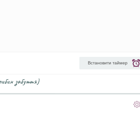
Встановити таймер
глибин забуття)