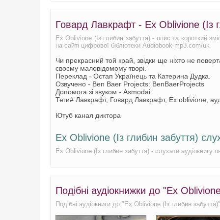
Говард Лавкрафт - Ex Oblivione (Із
Ex Oblivione (Із глибин забуття) - опис та короткий з
на сайті цифрової бібліотеки Audiobook-mp3.com/uk
Чи прекрасний той край, звідки ще ніхто не повер
своєму маловідомому творі.
Переклад - Остап Українець та Катерина Дудка.
Озвучено - Ben Baer Projects: BenBaerProjects
Допомога зі звуком - Asmodai.
Теги# Лавкрафт, Говард Лавкрафт, Ex oblivione, ауд
Ютуб канал диктора
Ex Oblivione (Із глибин забуття) с
Ex Oblivione (Із глибин забуття) - слухати аудіокнигу
Подібні аудіокнижки до "Ex Oblivion
Подібні аудіокниги до "Ex Oblivione (Із глибин забуття