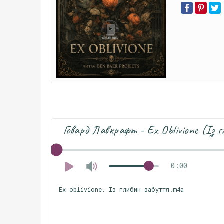
Говард Лавкрафт - Ex Oblivione (Із 
0:00
Ex oblivione. Із глибин забуття.m4a