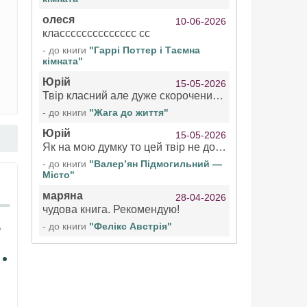
олеся
10-06-2026
класссссссссссссс сс
- до книги
"Гаррі Поттер і Таємна
кімната"
Юрій
15-05-2026
Твір класний але дуже скорочений якщо вже озвучуєте то бажано цілі твори
- до книги
"Жага до життя"
Юрій
15-05-2026
Як на мою думку то цей твір не дотягує бути у топ 100 аудіокниг
- до книги
"Валер’ян Підмогильний —
Місто"
маряна
28-04-2026
чудова книга. Рекомендую!
- до книги
"Фелікс Австрія"