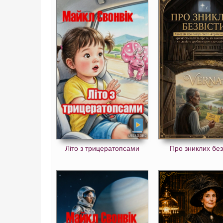
Літо з трицератопсами
Про зниклих без