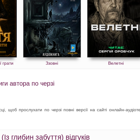
ї грати
Ззовні
Велетні
ги автора по черзі
ці, щоб прослухати по черзі повні версії на сайті онлайн-аудіот
(Із глибин забуття) відгуків