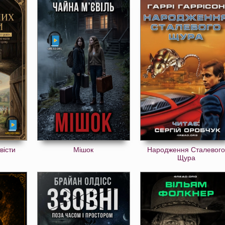
вісти
Мішок
Народження Сталевог
Щура