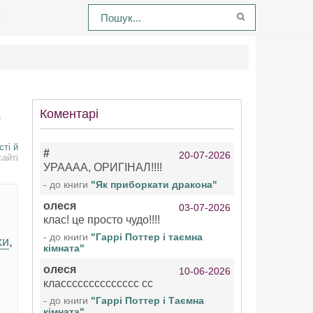
)
Коментарі
сті й
#
20-07-2026
айті
УРАААА, ОРИГІНАЛ!!!!
- до книги
"Як приборкати дракона"
олеся
03-07-2026
клас! це просто чудо!!!!
- до книги
"Гаррі Поттер і таємна
хи
,
кімната"
олеся
10-06-2026
класссссссссссссс сс
- до книги
"Гаррі Поттер і Таємна
кімната"