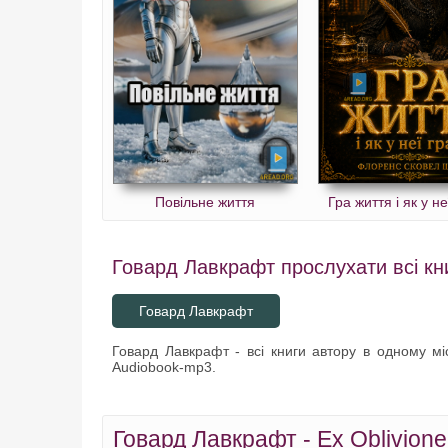
Повільне життя
Гра життя і як у не
Говард Лавкрафт прослухати всі кни
Говард Лавкрафт
Говард Лавкрафт - всі книги автору в одному міс
Audiobook-mp3.
Говард Лавкрафт - Ex Oblivione 