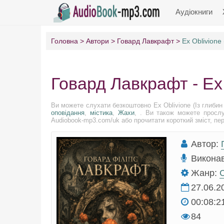
Аудіокниги
Головна
Автори
Говард Лавкрафт
Ex Oblivione 
Говард Лавкрафт - Ex 
Ви можете слухати безкоштовно Ex Oblivione (Із глибин
оповідання
,
містика
,
Жахи
, . Ви також можете прослу
Audiobook-mp3.com/uk або прочитати короткий зміст, пере
Автор:
Викона
Жанр:
С
27.06.2
00:08:2
84