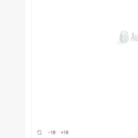
-10
+10