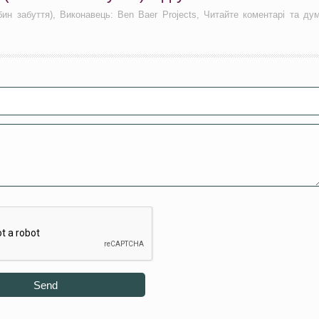
ибин забуття), Виконавець: Ben Baer Projects, Читайте коментарі та ду
Send