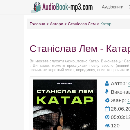
Аудіокниги
Головна
Автори
Станіслав Лем
Катар
Станіслав Лем - Ката
Ви можете слухати безкоштовно Катар. Виконавець: Се
. Ви також можете прослухати повну версію (повний 
прочитати короткий зміст, передмову, опис та прочитати 
Автор:
Викона
Жанр:
С
26.06.2
05:03:1
120