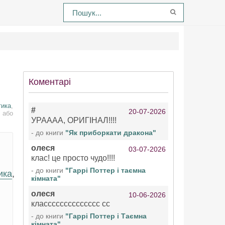
Коментарі
тика
,
#
20-07-2026
 або
УРАААА, ОРИГІНАЛ!!!!
- до книги
"Як приборкати дракона"
олеся
03-07-2026
клас! це просто чудо!!!!
- до книги
"Гаррі Поттер і таємна
ика
,
кімната"
олеся
10-06-2026
класссссссссссссс сс
- до книги
"Гаррі Поттер і Таємна
кімната"