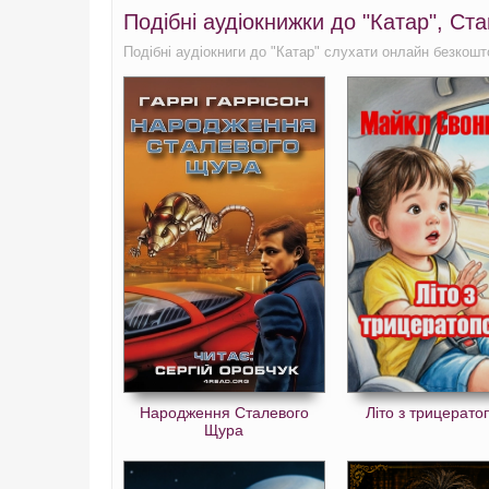
Подібні аудіокнижки до "Катар", Ст
Подібні аудіокниги до "Катар" слухати онлайн безкошто
Народження Сталевого
Літо з трицерат
Щура