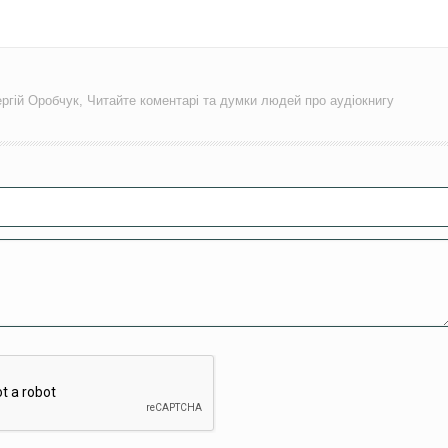
ергій Оробчук, Читайте коментарі та думки людей про аудіокнигу