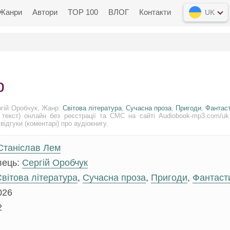
Жанри
Автори
TOP 100
ВЛОГ
Контакти
UK
р
ргій Оробчук, Жанр:
Світова література
,
Сучасна проза
,
Пригоди
,
Фантас
текст) онлайн без реєстрації та СМС на сайті Audiobook-mp3.com/uk
відгуки (коментарі) про аудіокнигу.
Станіслав Лем
вець:
Сергій Оробчук
вітова література
,
Сучасна проза
,
Пригоди
,
Фантаст
026
2