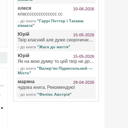
олеся
10-06-2026
класссссссссссссс сс
- до книги
"Гаррі Поттер і Таємна
кімната"
Юрій
15-05-2026
Твір класний але дуже скорочений якщо вже озвучуєте то бажано цілі твори
- до книги
"Жага до життя"
Юрій
15-05-2026
Як на мою думку то цей твір не дотягує бути у топ 100 аудіокниг
- до книги
"Валер’ян Підмогильний —
Місто"
маряна
28-04-2026
чудова книга. Рекомендую!
- до книги
"Фелікс Австрія"