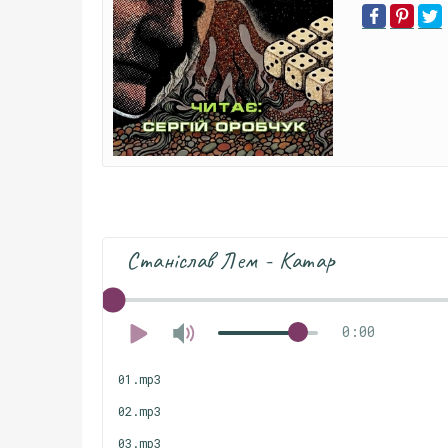
Станіслав Лем - Катар
0:00
01.mp3
02.mp3
03.mp3