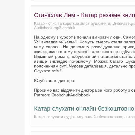
Станіслав Лем - Катар резюме книг
Катар - опис та короткий зміст аудіокниги. Виконавець
Audiobook-mp3.com/uk
На одному з курортів почали вмирати люди. Самог
Усі випадки унікальні. Чомусь смерть стала зале
чому справа. На допомогу розслідуванню приход
звички, живе в тому ж місці... але нічого не відбуває
Відмінний роман, побудований на аналізі статисти
явище виглядає по-різному. Можна багато шука
поясненням суті. Чудова деталізація, детально п
Слухати всім!
Ютуб канал диктора
Просимо вас віддячити диктора за його роботу з оз
Patreon: OrobchukAudiobook
Катар слухати онлайн безкоштовно
Катар - слухати аудіокнигу онлайн безкоштовно, авто