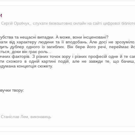
и
: Сергій Оробчук,, слухати безкоштовно онлайн на сайті цифрової бібліот
убства та нещасні випадки. А може, вони інсценовані?
жати від характеру людини та її вподобань. Але досі не зрозуміло
ить дублер одного із загиблих. Він бере його речі, переймає й
ться, доки він грає роль...
чних факторів. З різних точок зору і різних професій одне й те с
ти схожого в одній картині подій, але не завжди те, що бачиш
родумана концепція сюжету.
вучки твору:
р Станіслав Лем, виконавець