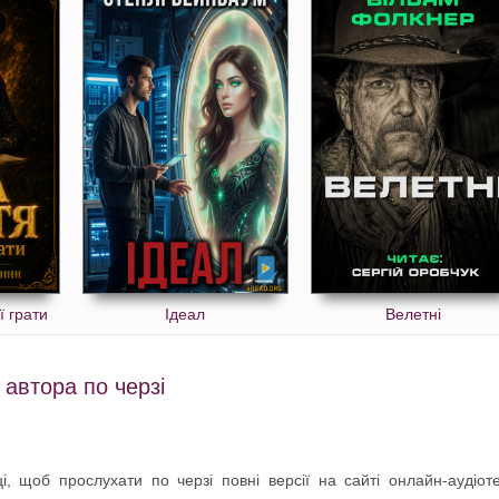
ї грати
Ідеал
Велетні
 автора по черзі
і, щоб прослухати по черзі повні версії на сайті онлайн-аудіот