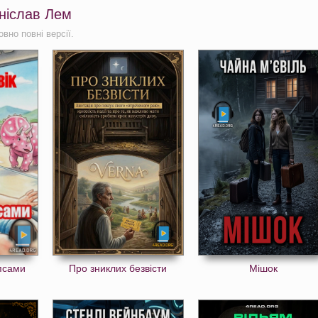
аніслав Лем
вно повні версії.
опсами
Про зниклих безвісти
Мішок