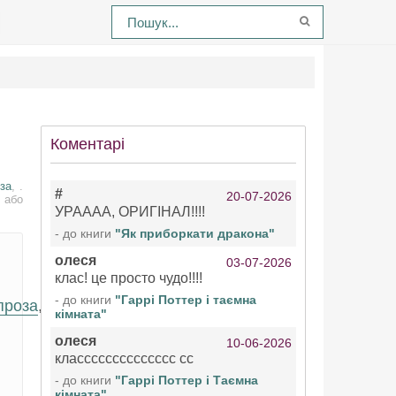
Коментарі
за
, .
#
20-07-2026
 або
УРАААА, ОРИГІНАЛ!!!!
- до книги
"Як приборкати дракона"
олеся
03-07-2026
клас! це просто чудо!!!!
- до книги
"Гаррі Поттер і таємна
проза
,
кімната"
олеся
10-06-2026
класссссссссссссс сс
- до книги
"Гаррі Поттер і Таємна
кімната"