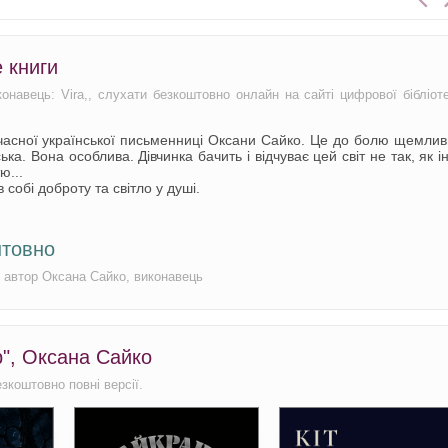
 книги
конавець: Vira,, слухати безкоштовно онлайн на сайті цифрової бібліот
учасної української письменниці Оксани Сайко. Це до болю щемли
ка. Вона особлива. Дівчинка бачить і відчуває цей світ не так, як і
ю...
в собі доброту та світло у душі.
штовно
, автор Оксана Сайко, виконавець
р", Оксана Сайко
езкоштовно повні версії.