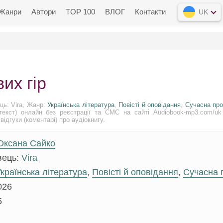
Жанри
Автори
TOP 100
ВЛОГ
Контакти
UK
их гір
ць: Vira, Жанр:
Українська література
,
Повісті й оповідання
,
Сучасна про
екст) онлайн без реєстрації та СМС на сайті Audiobook-mp3.com/uk
відгуки (коментарі) про аудіокнигу.
Оксана Сайко
вець:
Vira
країнська література
,
Повісті й оповідання
,
Сучасна 
026
5