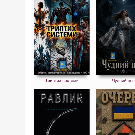
Триптих системи
Чудний цвіт