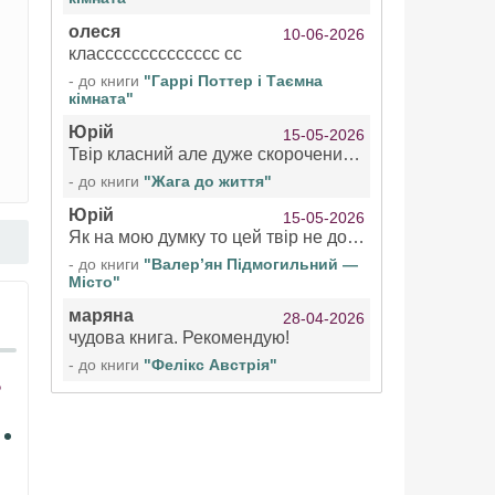
олеся
10-06-2026
класссссссссссссс сс
- до книги
"Гаррі Поттер і Таємна
кімната"
Юрій
15-05-2026
Твір класний але дуже скорочений якщо вже озвучуєте то бажано цілі твори
- до книги
"Жага до життя"
Юрій
15-05-2026
Як на мою думку то цей твір не дотягує бути у топ 100 аудіокниг
- до книги
"Валер’ян Підмогильний —
Місто"
маряна
28-04-2026
чудова книга. Рекомендую!
- до книги
"Фелікс Австрія"