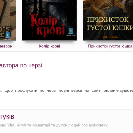
шевроні
Колір крові
Прихисток густої юшки
автора по черзі
, щоб прослухати по черзі повні версії на сайті онлайн-аудіот
гуків
ець: Vira, Читайте коментарі та думки людей про аудіокнигу