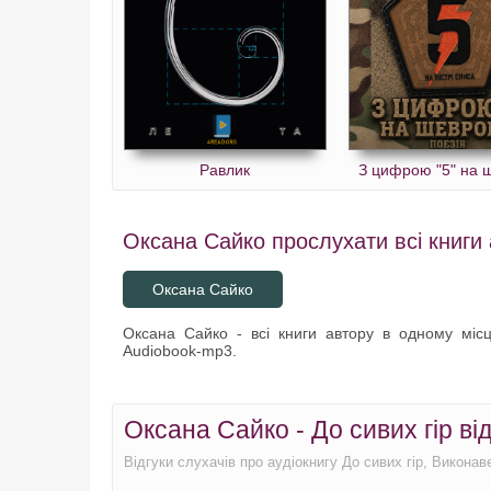
Равлик
З цифрою "5" на 
Оксана Сайко прослухати всі книги 
Оксана Сайко
Оксана Сайко - всі книги автору в одному місці
Audiobook-mp3.
Оксана Сайко - До сивих гір від
Відгуки слухачів про аудіокнигу До сивих гір, Виконав