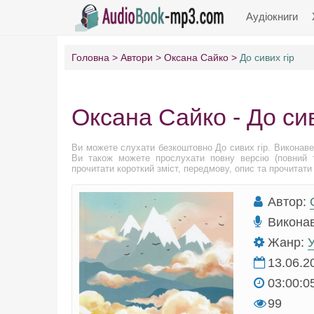
Аудіокниги
Головна
Автори
Оксана Сайко
До сивих гір
Оксана Сайко - До сив
Ви можете слухати безкоштовно До сивих гір. Виконаве
Ви також можете прослухати повну версію (повний т
прочитати короткий зміст, передмову, опис та прочитати 
Автор:
Викона
Жанр:
У
13.06.2
03:00:0
99