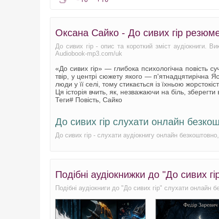
Оксана Сайко - До сивих гір резюме
До сивих гір - опис та короткий зміст аудіокниги. Ви
Audiobook-mp3.com/uk
«До сивих гір» — глибока психологічна повість с
твір, у центрі сюжету якого — п'ятнадцятирічна Ясь
люди у її селі, тому стикається із їхньою жорстокіст
Ця історія вчить, як, незважаючи на біль, зберегти 
Теги# Повість, Сайко
До сивих гір слухати онлайн безко
До сивих гір - слухати аудіокнигу онлайн безкоштовно
Подібні аудіокнижки до "До сивих гі
Подібні аудіокниги до "До сивих гір" слухати онлайн б