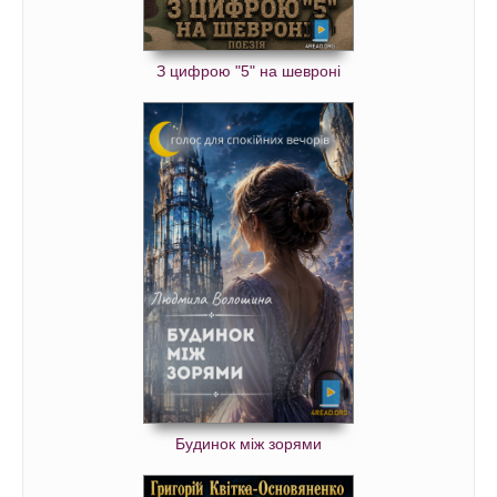
З цифрою "5" на шевроні
Будинок між зорями