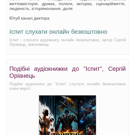
життєваісторія, драма, пологи, акторка, сценарійжиття,
людяність, історіякохання, доля
Ютуб канал диктора
Іспит слухати онлайн безкоштовно
Іспит - слухати аудіокнигу онлайн безкоштовно, автор Сергій
Оріанець, виконавець
Подібні аудіокнижки до "Іспит", Сергій
Оріанець
Подібні аудіокниги до "Іспит" слухати онлайн безкоштовно
повні версії.