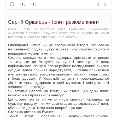
-10
+10
Сергій Оріанець - Іспит резюме книги
Іспит - опис та короткий зміст аудіокниги. Виконавець:
Анастасія Чаленко,, слухати безкоштовно онлайн на сайті
цифрової бібліотеки Audiobook-mp3.com/uk
Оповідання "Іспит" — це зворушлива історія, заснована
на реальних подіях, що розкриває силу людського духу у
вирішальні моменти життя.
Стелла, молода мати і менеджерка, мріє стати актрисою
та вступити до Академії культури і мистецтв. У день
вирішального іспиту її плани руйнує несподіваний виклик:
сусідка Ядвіга починає народжувати, і Стелла опиняється
в епіцентрі хаосу, змушена приймати пологи, попри страх
і брак досвіду. У боротьбі за життя новонародженої
дівчинки вона відкриває в собі мужність і співчуття, які
змінюють її назавжди.
Чи встигне Стелла на іспит, і чи стане цей день лише
початком її справжнього шляху?
Це історія про те, як життя пише сценарії, складніші за
будь-яку вигадку, і як ми самі стаємо авторами своєї долі,
обираючи діяти, коли вона випробовує нас.
Сторінка автора на Букнет
Теги# іспит, оповідання, аудіокнигаукраїнською,