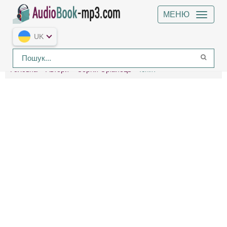
МЕНЮ
UK
Головна
Автори
Сергій Оріанець
Іспит