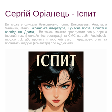
Сергій Оріанець - Іспит
Ви можете слухати безкоштовно Іспит. Виконавець: Анастасія
Чаленко, Жанр:
Українська література
,
Сучасна проза
,
Повісті й
оповідання
,
Драмa
, . Ви також можете прослухати повну версію
(повний текст) онлайн без реєстрації та СМС на сайті Audiobook-
mp3.com/uk або прочитати короткий зміст, передмову, опис та
прочитати відгуки (коментарі) про аудіокнигу.