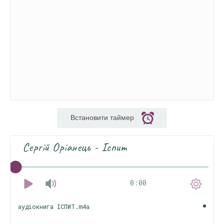
Встановити таймер
Сергій Оріанець - Іспит
0:00
аудіокнига ІСПИТ.m4a