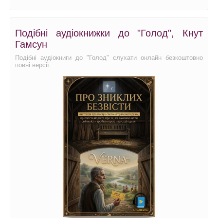
Подібні аудіокнижки до "Голод", Кнут
Гамсун
Подібні аудіокниги до "Голод" слухати онлайн безкоштовно
повні версії.