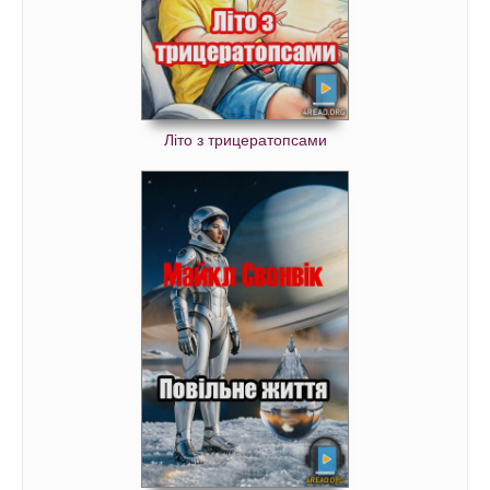
Літо з трицератопсами