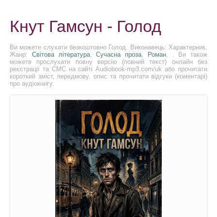
Кнут Гамсун - Голод
Ви можете слухати безкоштовно Голод. Виконавець: Характерник,
Жанр:
Світова література
,
Сучасна проза
,
Роман
, . Ви також
можете прослухати повну версію (повний текст) онлайн без
реєстрації та СМС на сайті Audiobook-mp3.com/uk або прочитати
короткий зміст, передмову, опис та прочитати відгуки (коментарі)
про аудіокнигу.