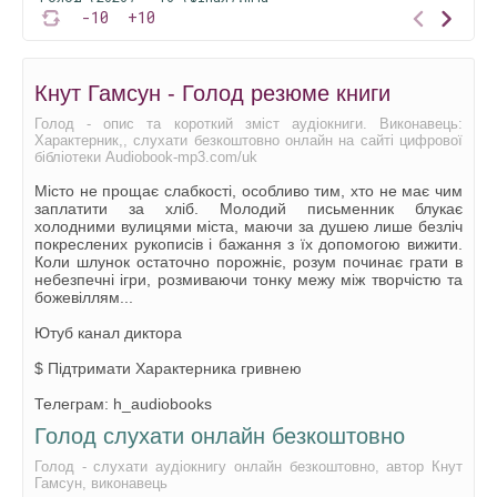
-10
+10
Кнут Гамсун - Голод резюме книги
Голод - опис та короткий зміст аудіокниги. Виконавець:
Характерник,, слухати безкоштовно онлайн на сайті цифрової
бібліотеки Audiobook-mp3.com/uk
Місто не прощає слабкості, особливо тим, хто не має чим
заплатити за хліб. Молодий письменник блукає
холодними вулицями міста, маючи за душею лише безліч
покреслених рукописів і бажання з їх допомогою вижити.
Коли шлунок остаточно порожніє, розум починає грати в
небезпечні ігри, розмиваючи тонку межу між творчістю та
божевіллям...
Ютуб канал диктора
$ Підтримати Характерника гривнею
Телеграм: h_audiobooks
Голод слухати онлайн безкоштовно
Голод - слухати аудіокнигу онлайн безкоштовно, автор Кнут
Гамсун, виконавець