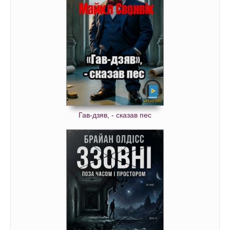
Гав-дзяв, - сказав пес