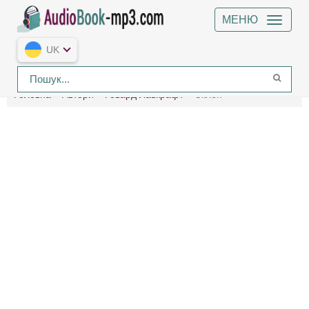
МЕНЮ
UK
Головна
Автори
Говард Лавкрафт
Склеп