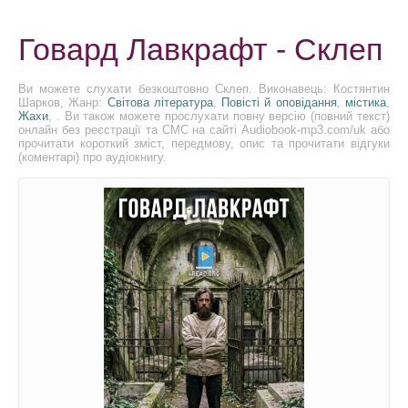
Говард Лавкрафт - Склеп
Ви можете слухати безкоштовно Склеп. Виконавець: Костянтин
Шарков, Жанр:
Світова література
,
Повісті й оповідання
,
містика
,
Жахи
, . Ви також можете прослухати повну версію (повний текст)
онлайн без реєстрації та СМС на сайті Audiobook-mp3.com/uk або
прочитати короткий зміст, передмову, опис та прочитати відгуки
(коментарі) про аудіокнигу.