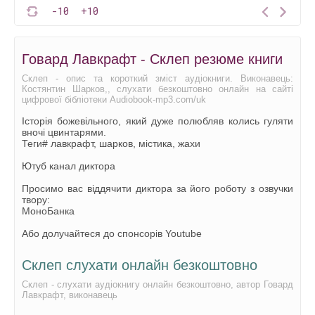
-10
+10
Говард Лавкрафт - Склеп резюме книги
Склеп - опис та короткий зміст аудіокниги. Виконавець:
Костянтин Шарков,, слухати безкоштовно онлайн на сайті
цифрової бібліотеки Audiobook-mp3.com/uk
Історія божевільного, який дуже полюбляв колись гуляти
вночі цвинтарями.
Теги# лавкрафт, шарков, містика, жахи
Ютуб канал диктора
Просимо вас віддячити диктора за його роботу з озвучки
твору:
МоноБанка
Або долучайтеся до спонсорів Youtube
Склеп слухати онлайн безкоштовно
Склеп - слухати аудіокнигу онлайн безкоштовно, автор Говард
Лавкрафт, виконавець