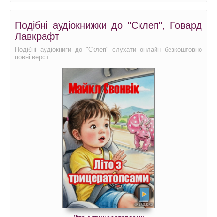
Подібні аудіокнижки до "Склеп", Говард
Лавкрафт
Подібні аудіокниги до "Склеп" слухати онлайн безкоштовно
повні версії.
Літо з трицератопсами