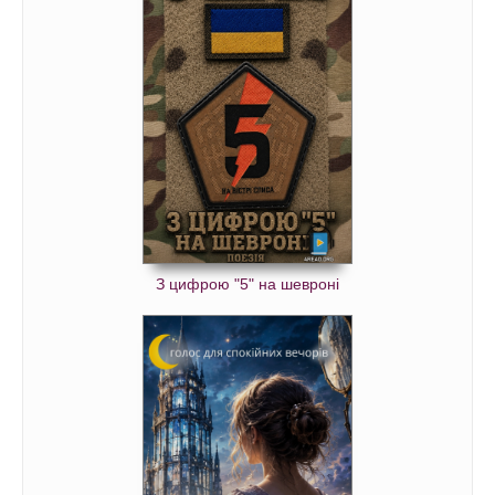
З цифрою "5" на шевроні