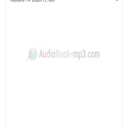
Передчуття радості.mp3