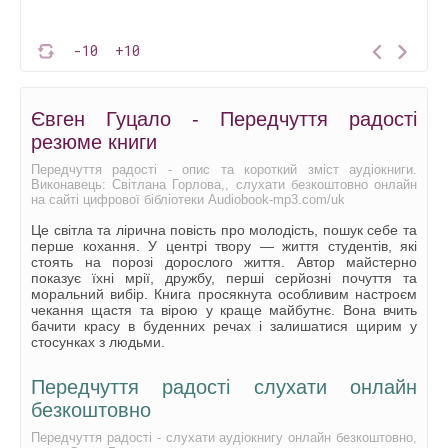
-10
+10
Євген Гуцало - Передчуття радості
резюме книги
Передчуття радості - опис та короткий зміст аудіокниги.
Виконавець: Світлана Горлова,, слухати безкоштовно онлайн
на сайті цифрової бібліотеки Audiobook-mp3.com/uk
Це світла та лірична повість про молодість, пошук себе та
перше кохання. У центрі твору — життя студентів, які
стоять на порозі дорослого життя. Автор майстерно
показує їхні мрії, дружбу, перші серйозні почуття та
моральний вибір. Книга просякнута особливим настроєм
чекання щастя та вірою у краще майбутнє. Вона вчить
бачити красу в буденних речах і залишатися щирим у
стосунках з людьми.
Передчуття радості слухати онлайн
безкоштовно
Передчуття радості - слухати аудіокнигу онлайн безкоштовно,