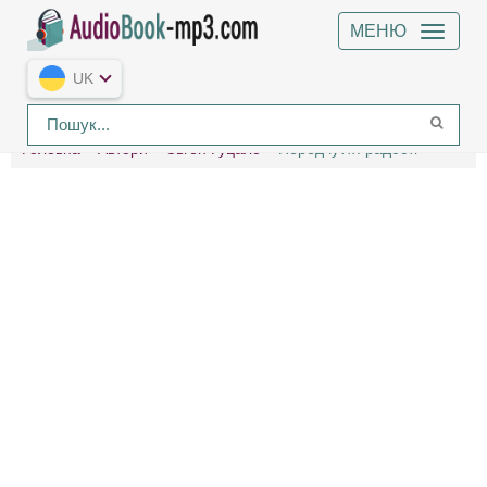
МЕНЮ
UK
Головна
Автори
Євген Гуцало
Передчуття радості