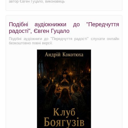
автор Євген Гуцало, виконавець
Подібні аудіокнижки до "Передчуття
радості", Євген Гуцало
Подібні аудіокниги до "Передчуття радості" слухати онлайн
безкоштовно повні версії.