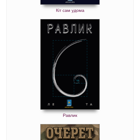
Кіт сам удома
Равлик