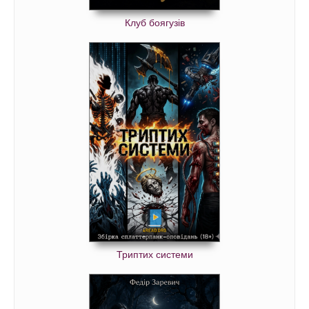
Клуб боягузів
Триптих системи