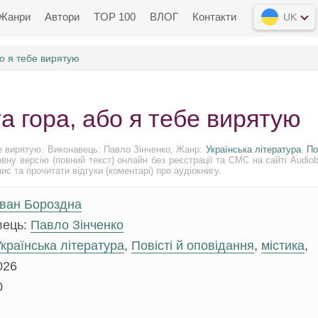
Жанри
Автори
TOP 100
ВЛОГ
Контакти
UK
бо я тебе вирятую
а гора, або я тебе вирятую
е вирятую. Виконавець: Павло Зінченко, Жанр:
Українська література
,
По
вну версію (повний текст) онлайн без реєстрації та СМС на сайті Audio
с та прочитати відгуки (коментарі) про аудіокнигу.
Іван Бороздна
вець:
Павло Зінченко
країнська література
,
Повісті й оповідання
,
містика
,
026
0