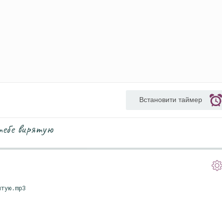
Встановити таймер
тебе вирятую
ятую.mp3