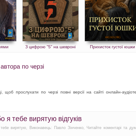
рями
З цифрою "5" на шевроні
Прихисток густої юшки
 автора по черзі
і, щоб прослухати по черзі повні версії на сайті онлайн-аудіот
о я тебе вирятую відгуків
я тебе вирятую, Виконавець: Павло Зінченко, Читайте коментарі та ду