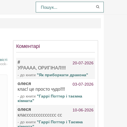
Коментарі
вісті
#
20-07-2026
book-
УРАААА, ОРИГІНАЛ!!!!
- до книги
"Як приборкати дракона"
олеся
03-07-2026
клас! це просто чудо!!!!
- до книги
"Гаррі Поттер і таємна
кімната"
олеся
10-06-2026
класссссссссссссс сс
- до книги
"Гаррі Поттер і Таємна
кімната"