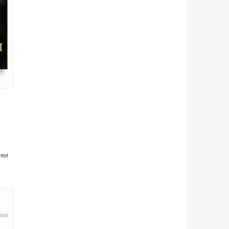
еки
мки