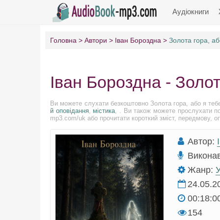
Аудіокниги
Головна
Автори
Іван Бороздна
Золота гора, а
Іван Бороздна - Золот
Ви можете слухати безкоштовно Золота гора, або я теб
й оповідання
,
містика
, . Ви також можете прослухати по
mp3.com/uk або прочитати короткий зміст, передмову, опи
Автор:
Викона
Жанр:
У
24.05.2
00:18:0
154