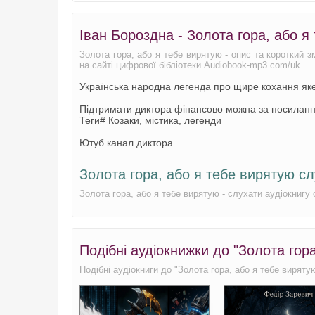
Іван Бороздна - Золота гора, або я
Золота гора, або я тебе вирятую - опис та короткий з
на сайті цифрової бібліотеки Audiobook-mp3.com/uk
Українська народна легенда про щире кохання яке
Підтримати диктора фінансово можна за посилан
Теги# Козаки, містика, легенди
Ютуб канал диктора
Золота гора, або я тебе вирятую с
Золота гора, або я тебе вирятую - слухати аудіокнигу
Подібні аудіокнижки до "Золота гор
Подібні аудіокниги до "Золота гора, або я тебе виряту