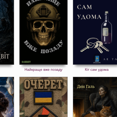
Найкраще вже позаду
Кіт сам удома