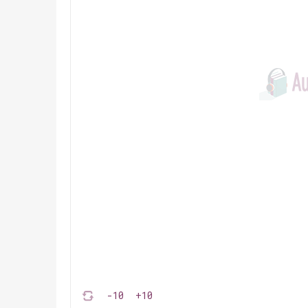
-10
+10