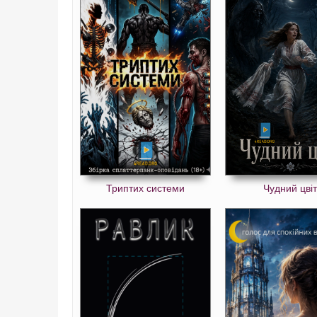
Триптих системи
Чудний цвіт