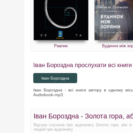
Равлик
Будинок між зо
Іван Бороздна прослухати всі книги
Іван Бороздна
Іван Бороздна - всі книги автору в одному місц
Audiobook-mp3.
Іван Бороздна - Золота гора, аб
Відгуки слухачів про аудіокнигу Золота гора, або 
людей про аудіокнигу