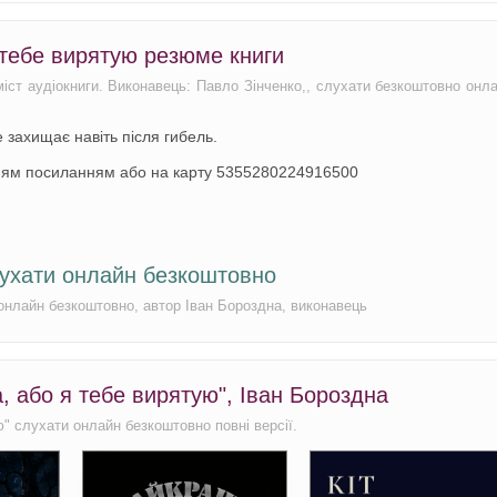
 тебе вирятую резюме книги
міст аудіокниги. Виконавець: Павло Зінченко,, слухати безкоштовно онл
 захищає навіть після гибель.
ням посиланням або на карту 5355280224916500
лухати онлайн безкоштовно
 онлайн безкоштовно, автор Іван Бороздна, виконавець
а, або я тебе вирятую", Іван Бороздна
ю" слухати онлайн безкоштовно повні версії.