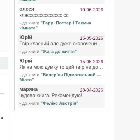
олеся
10-06-2026
класссссссссссссс сс
- до книги
"Гаррі Поттер і Таємна
кімната"
Юрій
15-05-2026
Твір класний але дуже скорочений якщо вже озвучуєте то бажано цілі твори
- до книги
"Жага до життя"
Юрій
15-05-2026
Як на мою думку то цей твір не дотягує бути у топ 100 аудіокниг
- до книги
"Валер’ян Підмогильний —
Місто"
маряна
28-04-2026
чудова книга. Рекомендую!
- до книги
"Фелікс Австрія"