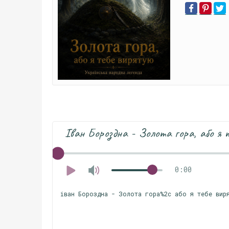
Іван Бороздна - Золота гора, або я 
0:00
іван Бороздна - Золота гора%2c або я тебе вир