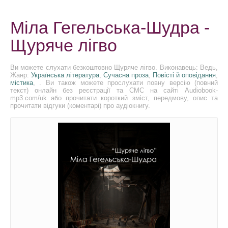
Міла Гегельська-Шудра -
Щуряче лігво
Ви можете слухати безкоштовно Щуряче лігво. Виконавець: Ведь,
Жанр:
Українська література
,
Сучасна проза
,
Повісті й оповідання
,
містика
, . Ви також можете прослухати повну версію (повний
текст) онлайн без реєстрації та СМС на сайті Audiobook-
mp3.com/uk або прочитати короткий зміст, передмову, опис та
прочитати відгуки (коментарі) про аудіокнигу.