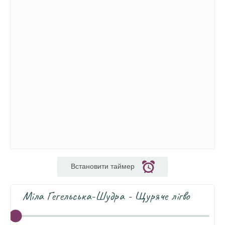
Встановити таймер
Міла Гегельська-Шудра - Щуряче лігво