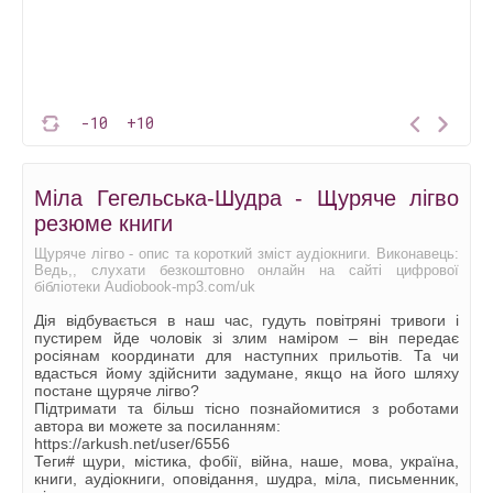
-10
+10
Міла Гегельська-Шудра - Щуряче лігво
резюме книги
Щуряче лігво - опис та короткий зміст аудіокниги. Виконавець:
Ведь,, слухати безкоштовно онлайн на сайті цифрової
бібліотеки Audiobook-mp3.com/uk
Дія відбувається в наш час, гудуть повітряні тривоги і
пустирем йде чоловік зі злим наміром – він передає
росіянам координати для наступних прильотів. Та чи
вдасться йому здійснити задумане, якщо на його шляху
постане щуряче лігво?
Підтримати та більш тісно познайомитися з роботами
автора ви можете за посиланням:
https://arkush.net/user/6556
Теги# щури, містика, фобії, війна, наше, мова, україна,
книги, аудіокниги, оповідання, шудра, міла, письменник,