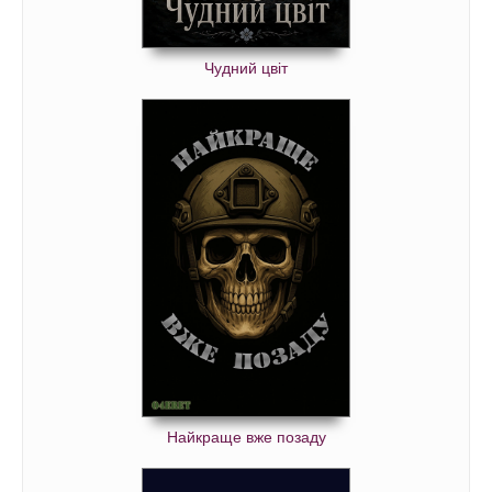
Чудний цвіт
Найкраще вже позаду