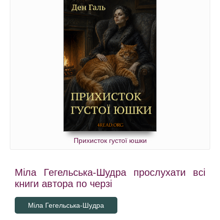
Прихисток густої юшки
Міла Гегельська-Шудра прослухати всі
книги автора по черзі
Міла Гегельська-Шудра