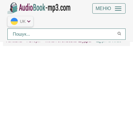
МЕНЮ
UK
Головна
Автори
Міла Гегельська-Шудра
Щуряче лігво