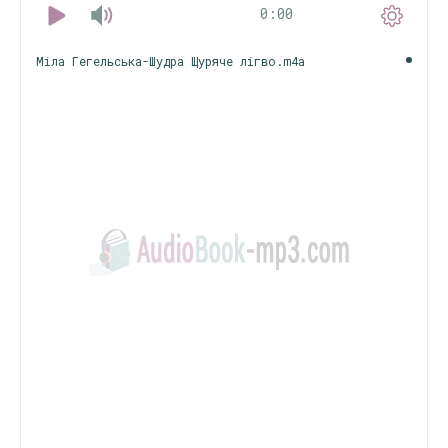
0:00
Міла Гегельська-Шудра Щуряче лігво.m4a