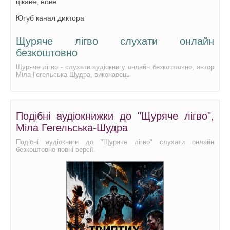
цікаве, нове
Ютуб канал диктора
Щуряче лігво слухати онлайн
безкоштовно
Щуряче лігво - слухати аудіокнигу онлайн безкоштовно, автор
Міла Гегельська-Шудра, виконавець
Подібні аудіокнижки до "Щуряче лігво",
Міла Гегельська-Шудра
Подібні аудіокниги до "Щуряче лігво" слухати онлайн
безкоштовно повні версії.