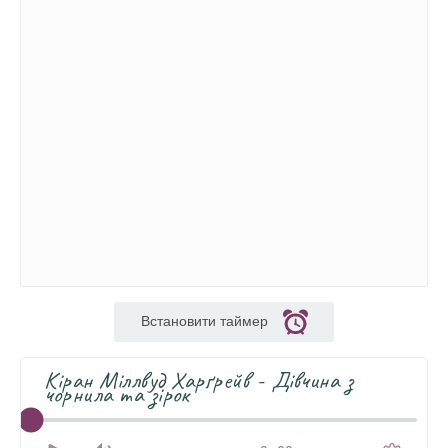
Встановити таймер
Кіран Міллвуд Харґрейв - Дівчина з
чорнила та зірок