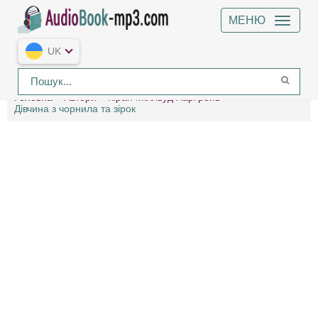
МЕНЮ
UK
Головна
Автори
Кіран Міллвуд Харґрейв
Дівчина з чорнила та зірок