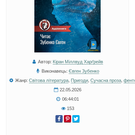
Автор:
Кіран Міллвуд Харґрейв
Виконавець:
Євген Зубенко
Жанр:
Світова література
,
Пригоди
,
Сучасна проза
,
фенте
22.05.2026
06:44:01
153