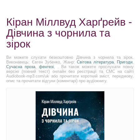
Кіран Міллвуд Харґрейв -
Дівчина з чорнила та
зірок
Ви можете слухати безкоштовно Дівчина з чорнила та зірок.
Виконавець: Євген Зубенко, Жанр:
Світова література
,
Пригоди
,
Сучасна проза
,
фентезі
, . Ви також можете прослухати повну
версію (повний текст) онлайн без реєстрації та СМС на сайті
Audiobook-mp3.com/uk або прочитати короткий зміст, передмову,
опис та прочитати відгуки (коментарі) про аудіокнигу.