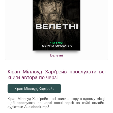
Велетні
Кіран Міллвуд Харґрейв прослухати всі
книги автора по черзі
Кіран Міллвуд Харґрейв
Кіран Міллвуд Харґрейв - всі книги автору в одному місці,
щоб прослухати по черзі повні версії на сайті онлайн-
аудіотеки Audiobook-mp3.