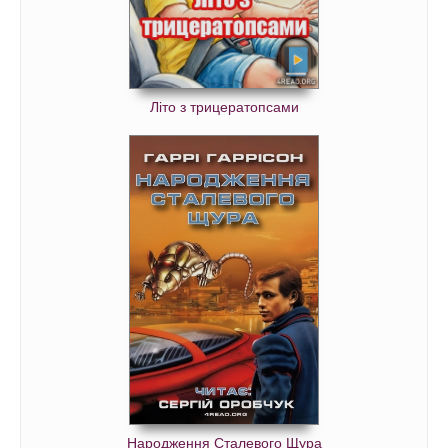
Літо з трицератопсами
Народження Сталевого Щура