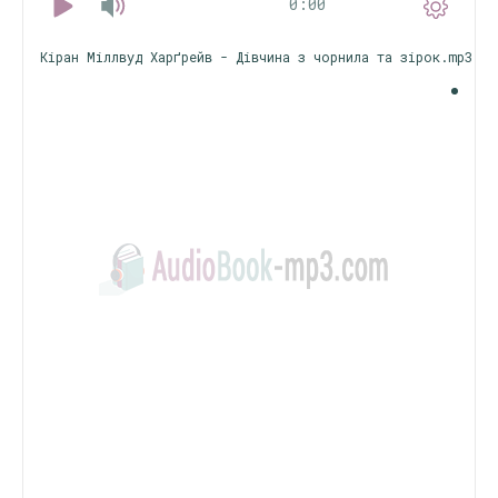
0:00
Кіран Міллвуд Харґрейв - Дівчина з чорнила та зірок.mp3