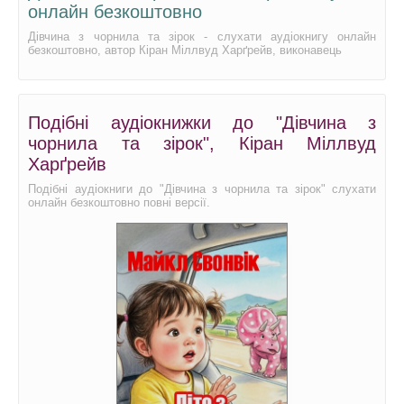
онлайн безкоштовно
Дівчина з чорнила та зірок - слухати аудіокнигу онлайн
безкоштовно, автор Кіран Міллвуд Харґрейв, виконавець
Подібні аудіокнижки до "Дівчина з
чорнила та зірок", Кіран Міллвуд
Харґрейв
Подібні аудіокниги до "Дівчина з чорнила та зірок" слухати
онлайн безкоштовно повні версії.