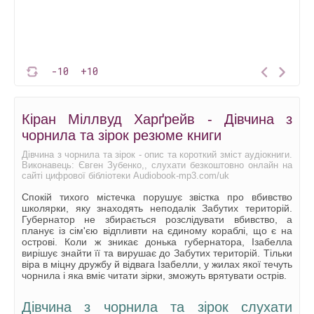
-10
+10
Кіран Міллвуд Харґрейв - Дівчина з
чорнила та зірок резюме книги
Дівчина з чорнила та зірок - опис та короткий зміст аудіокниги.
Виконавець: Євген Зубенко,, слухати безкоштовно онлайн на
сайті цифрової бібліотеки Audiobook-mp3.com/uk
Спокій тихого містечка порушує звістка про вбивство
школярки, яку знаходять неподалік Забутих територій.
Губернатор не збирається розслідувати вбивство, а
планує із сім'єю відпливти на єдиному кораблі, що є на
острові. Коли ж зникає донька губернатора, Ізабелла
вирішує знайти її та вирушає до Забутих територій. Тільки
віра в міцну дружбу й відвага Ізабелли, у жилах якої течуть
чорнила і яка вміє читати зірки, зможуть врятувати острів.
Дівчина з чорнила та зірок слухати