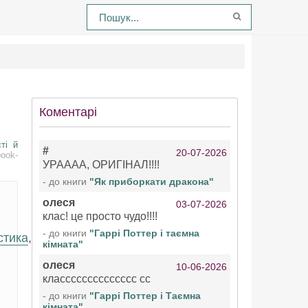
Коментарі
сті й
#
20-07-2026
ook-
УРАААА, ОРИГІНАЛ!!!!
- до книги
"Як приборкати дракона"
олеся
03-07-2026
клас! це просто чудо!!!!
- до книги
"Гаррі Поттер і таємна
стика
,
кімната"
олеся
10-06-2026
класссссссссссссс сс
- до книги
"Гаррі Поттер і Таємна
кімната"