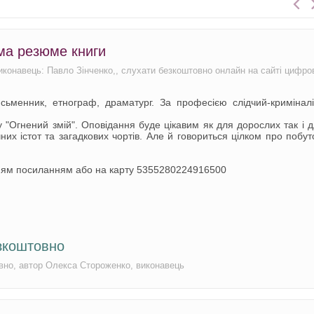
ма резюме книги
Виконавець: Павло Зінченко,, слухати безкоштовно онлайн на сайті цифро
ьменник, етнограф, драматург. За професією слідчий-криміналі
ку "Огнений змій". Оповідання буде цікавим як для дорослих так і 
их істот та загадкових чортів. Але й говориться цілком про побут
ням посиланням або на карту 5355280224916500
зкоштовно
овно, автор Олекса Стороженко, виконавець