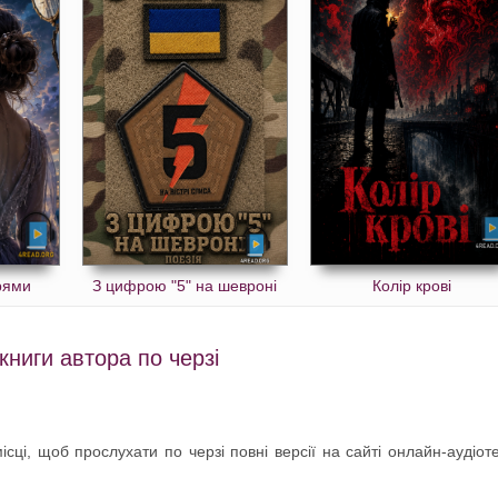
рями
З цифрою "5" на шевроні
Колір крові
ниги автора по черзі
сці, щоб прослухати по черзі повні версії на сайті онлайн-аудіот