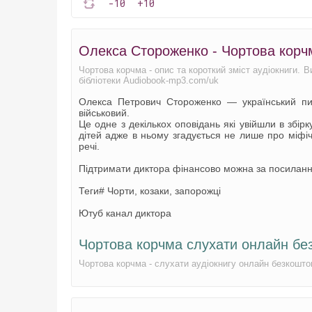
-10
+10
Олекса Стороженко - Чортова корч
Чортова корчма - опис та короткий зміст аудіокниги. 
бібліотеки Audiobook-mp3.com/uk
Олекса Петрович Стороженко — український пис
військовий.
Це одне з декількох оповідань які увійшли в збір
дітей адже в ньому згадується не лише про міфічн
речі.
Підтримати диктора фінансово можна за посилан
Теги# Чорти, козаки, запорожці
Ютуб канал диктора
Чортова корчма слухати онлайн бе
Чортова корчма - слухати аудіокнигу онлайн безкошт