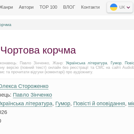
Жанри
Автори
TOP 100
ВЛОГ
Контакти
UK
корчма
 Чортова корчма
конавець: Павло Зінченко, Жанр:
Українська література
,
Гумор
,
Пові
ну версію (повний текст) онлайн без реєстрації та СМС на сайті Audiob
с та прочитати відгуки (коментарі) про аудіокнигу.
Олекса Стороженко
вець:
Павло Зінченко
країнська література
,
Гумор
,
Повісті й оповідання
,
мі
026
0