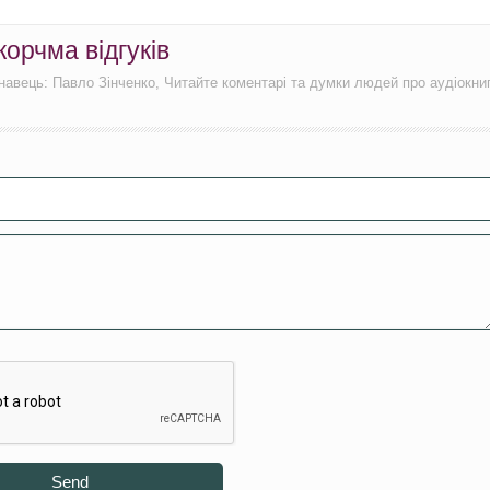
орчма відгуків
навець: Павло Зінченко, Читайте коментарі та думки людей про аудіокни
Send