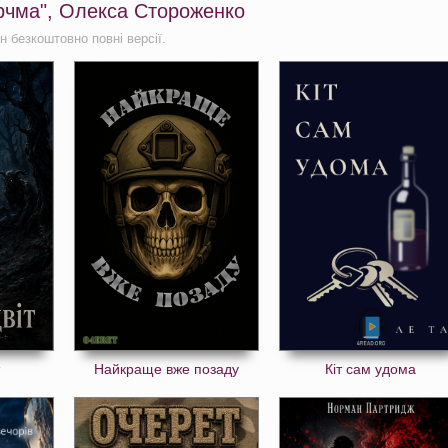
орчма", Олекса Стороженко
н безкоштовно повні версії.
Найкраще вже позаду
Кіт сам удома