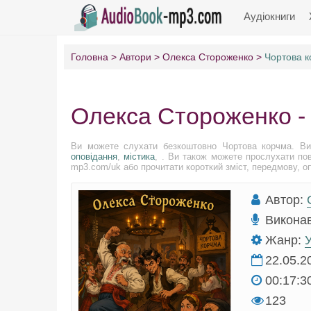
Аудіокниги
Головна
Автори
Олекса Стороженко
Чортова 
Олекса Стороженко -
Ви можете слухати безкоштовно Чортова корчма. Ви
оповідання
,
містика
, . Ви також можете прослухати пов
mp3.com/uk або прочитати короткий зміст, передмову, опи
Автор:
Викона
Жанр:
У
22.05.2
00:17:3
123