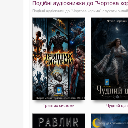
Подібні аудіокнижки до "Чортова к
Подібні аудіокниги до "Чортова корчма" слухати онлай
Триптих системи
Чудний цвіт