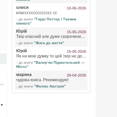
олеся
10-06-2026
класссссссссссссс сс
- до книги
"Гаррі Поттер і Таємна
кімната"
Юрій
15-05-2026
Твір класний але дуже скорочений якщо вже озвучуєте то бажано цілі твори
- до книги
"Жага до життя"
Юрій
15-05-2026
Як на мою думку то цей твір не дотягує бути у топ 100 аудіокниг
- до книги
"Валер’ян Підмогильний —
Місто"
маряна
28-04-2026
чудова книга. Рекомендую!
- до книги
"Фелікс Австрія"