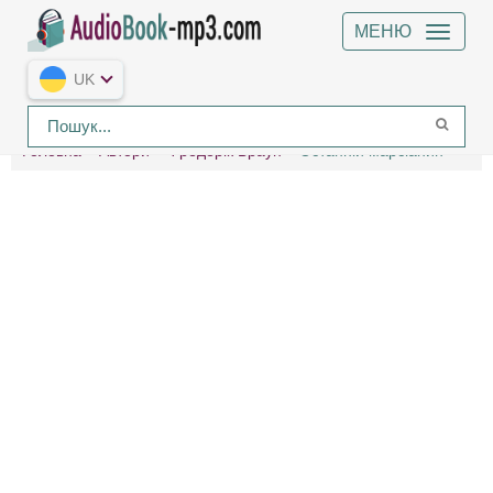
МЕНЮ
UK
Головна
Автори
Фредерік Браун
Останній марсіанин