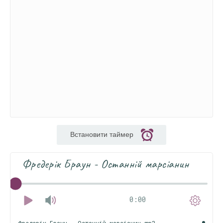
Встановити таймер
Фредерік Браун - Останній марсіанин
0:00
Фредерік Браун - Останній марсіанин.mp3