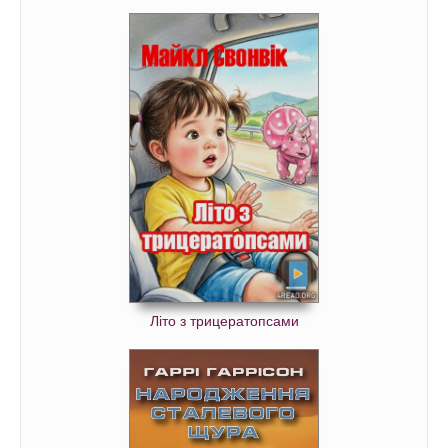
Літо з трицератопсами