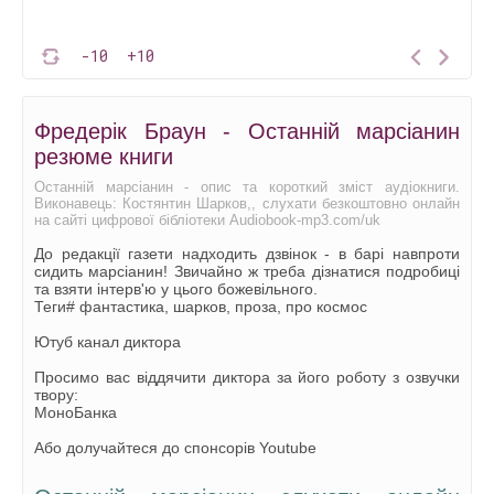
-10
+10
Фредерік Браун - Останній марсіанин
резюме книги
Останній марсіанин - опис та короткий зміст аудіокниги.
Виконавець: Костянтин Шарков,, слухати безкоштовно онлайн
на сайті цифрової бібліотеки Audiobook-mp3.com/uk
До редакції газети надходить дзвінок - в барі навпроти
сидить марсіанин! Звичайно ж треба дізнатися подробиці
та взяти інтерв'ю у цього божевільного.
Теги# фантастика, шарков, проза, про космос
Ютуб канал диктора
Просимо вас віддячити диктора за його роботу з озвучки
твору:
МоноБанка
Або долучайтеся до спонсорів Youtube