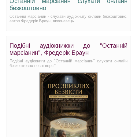
Останній марсіанин слухати онлайн
безкоштовно
Останній марсіанин - слухати аудіокнигу онлайн безкоштовно,
автор Фредерік Браун, виконавець
Подібні аудіокнижки до "Останній
марсіанин", Фредерік Браун
Подібні аудіокниги до "Останній марсіанин" слухати онлайн
безкоштовно повні версії.